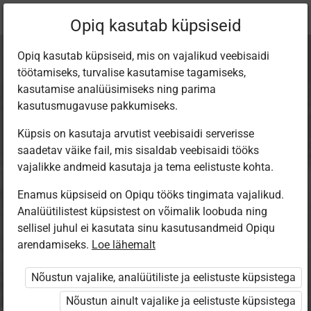
Praegune
Peatükk 2.5
Opiq kasutab küpsiseid
asukoht:
Majandusõpik gümnaasiumile
Opiq kasutab küpsiseid, mis on vajalikud veebisaidi
töötamiseks, turvalise kasutamise tagamiseks,
kasutamise analüüsimiseks ning parima
kasutusmugavuse pakkumiseks.
Küpsis on kasutaja arvutist veebisaidi serverisse
Turu­majandus­
saadetav väike fail, mis sisaldab veebisaidi tööks
vajalikke andmeid kasutaja ja tema eelistuste kohta.
süsteemi
Enamus küpsiseid on Opiqu tööks tingimata vajalikud.
Analüütilistest küpsistest on võimalik loobuda ning
eesmärgid
sellisel juhul ei kasutata sinu kasutusandmeid Opiqu
arendamiseks.
Loe lähemalt
Nõustun vajalike, analüütiliste ja eelistuste küpsistega
Ligipääs piiratud
Nõustun ainult vajalike ja eelistuste küpsistega