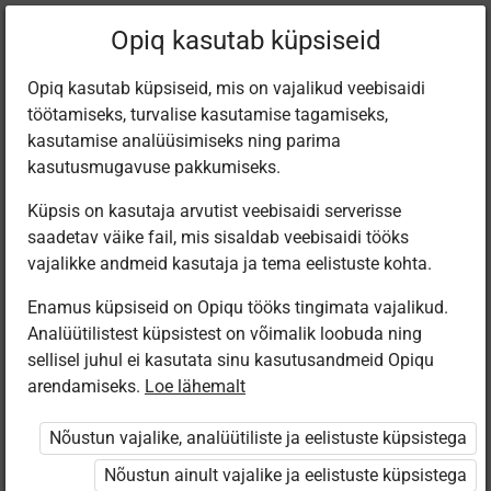
Praegune
Peatükk 4.9
Opiq kasutab küpsiseid
asukoht:
Majandusõpik gümnaasiumile
Opiq kasutab küpsiseid, mis on vajalikud veebisaidi
töötamiseks, turvalise kasutamise tagamiseks,
kasutamise analüüsimiseks ning parima
kasutusmugavuse pakkumiseks.
Küpsis on kasutaja arvutist veebisaidi serverisse
Kokkuvõte
saadetav väike fail, mis sisaldab veebisaidi tööks
vajalikke andmeid kasutaja ja tema eelistuste kohta.
Enamus küpsiseid on Opiqu tööks tingimata vajalikud.
Analüütilistest küpsistest on võimalik loobuda ning
Ligipääs piiratud
sellisel juhul ei kasutata sinu kasutusandmeid Opiqu
arendamiseks.
Loe lähemalt
Ligipääs õppesisule on piiratud. Sa ei ole Opiqusse sisse
logitud.
Nõustun vajalike, analüütiliste ja eelistuste küpsistega
Selle õpiku kasutamiseks on vaja kehtivat paketi
Nõustun ainult vajalike ja eelistuste küpsistega