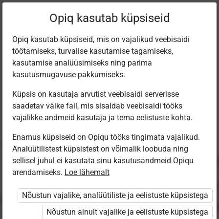
Praegune
Peatükk 5.1
Opiq kasutab küpsiseid
asukoht:
Majandusõpik gümnaasiumile
Opiq kasutab küpsiseid, mis on vajalikud veebisaidi
töötamiseks, turvalise kasutamise tagamiseks,
kasutamise analüüsimiseks ning parima
kasutusmugavuse pakkumiseks.
Küpsis on kasutaja arvutist veebisaidi serverisse
Ettevõtlus ja
saadetav väike fail, mis sisaldab veebisaidi tööks
vajalikke andmeid kasutaja ja tema eelistuste kohta.
jätku­suutlikkus
Enamus küpsiseid on Opiqu tööks tingimata vajalikud.
Analüütilistest küpsistest on võimalik loobuda ning
sellisel juhul ei kasutata sinu kasutusandmeid Opiqu
arendamiseks.
Loe lähemalt
Ligipääs piiratud
Nõustun vajalike, analüütiliste ja eelistuste küpsistega
Ligipääs õppesisule on piiratud. Sa ei ole Opiqusse sisse
Nõustun ainult vajalike ja eelistuste küpsistega
logitud.