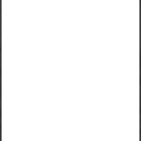
Logi sisse
Opiqu tutvustus
Peatüki alateemad:
Ettevõtlus ja jätku­suutlikkus
Ettevõtluse roll ühiskonnas
Selle õpiku kasutamiseks on vaja kehtivat paketi
„Erakasutaja 2024/25”
,
„Erakasutaja 2026/27”
,
„Majandusõpik gümnaasiumile erakasutajale”
,
„Majandusõpik gümnaasiumile õpetajale”
,
„Majandusõpik gümnaasiumile õpilasele”
,
„Õpilane 2024/25”
,
„Õpilane 2024/25 - SOODUSHIND!”
,
„Õpilane 2024/25 – isiklik”
,
„Õpilane 2024/25 isiklik: eesti ja venekeelne”
,
„Õpilane 2024/25: eesti ja venekeelne”
,
„Õpilane 2025/26: eesti ja venekeelne”
,
„Õpilane 2025/26: eesti- ja venekeelne - isiklik”
,
„Õpilane 2025/26: eesti- ja venekeelne - SOODUSHIND!”
,