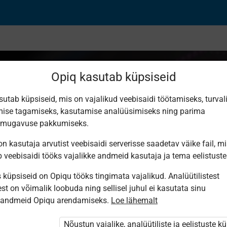
Opiq kasutab küpsiseid
sutab küpsiseid, mis on vajalikud veebisaidi töötamiseks, turval
ise tagamiseks, kasutamise analüüsimiseks ning parima
е движения на граф
smugavuse pakkumiseks.
n kasutaja arvutist veebisaidi serverisse saadetav väike fail, m
е и неравномерное
b veebisaidi tööks vajalikke andmeid kasutaja ja tema eelistuste
küpsiseid on Opiqu tööks tingimata vajalikud. Analüütilistest
st on võimalik loobuda ning sellisel juhul ei kasutata sinu
sandmeid Opiqu arendamiseks.
Loe lähemalt
Nõustun vajalike, analüütiliste ja eelistuste k