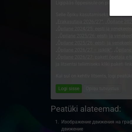
Ligipääs õppesisule on piiratud. Sa e
Selle õpiku kasutamiseks on vaja ke
„Erakasutaja 2026/27”
,
„Õpilane 2024
„Õpilane 2024/25: eesti ja venekeeln
,
„Õpilane 2025/26: eesti- ja venekeeln
„Õpilane 2025/26: eesti- ja venekee
„Õpilane 2026/27 – isiklik”
,
„Õpilan
„Õpilane 2026/27: pakett õpetaja e-
ja litsentsi tellimiseks kliki paketi link
Kui sul on kehtiv litsents, logi peatü
Logi sisse
Opiqu tutvustus
Peatüki alateemad:
Изображение движения на граф
движение