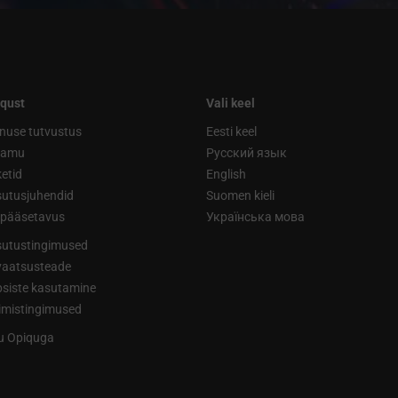
qust
Vali keel
nuse tutvustus
Eesti keel
ramu
Русский язык
etid
English
utusjuhendid
Suomen kieli
ipääsetavus
Українська мова
utustingimused
vaatsusteade
siste kasutamine
limistingimused
tu Opiquga