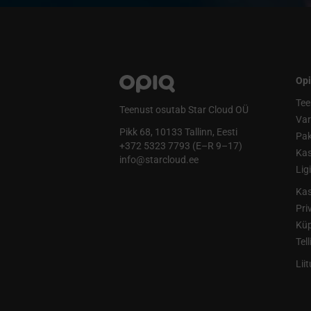
Opi
Tee
Teenust osutab Star Cloud OÜ
Va
Pikk 68, 10133 Tallinn, Eesti
Pak
+372 5323 7793 (E–R 9–17)
Kas
info@starcloud.ee
Lig
Kas
Pri
Küp
Tel
Lii