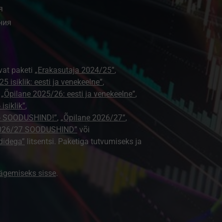
я
ния
vat paketi
„Erakasutaja 2024/25”
,
5 isiklik: eesti ja venekeelne”
,
,
„Õpilane 2025/26: eesti ja venekeelne”
,
isiklik”
,
e - SOODUSHIND!”
,
„Õpilane 2026/27”
,
2026/27 SOODUSHIND”
või
didega”
litsentsi. Paketiga tutvumiseks ja
nägemiseks sisse
.