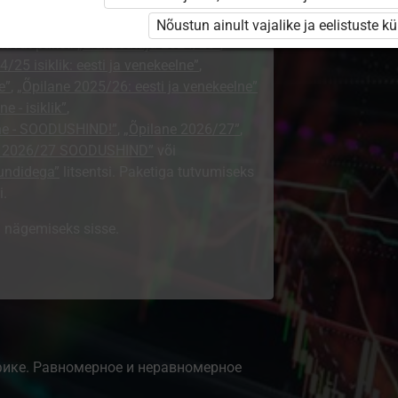
i ole Opiqusse sisse logitud.
Nõustun ainult vajalike ja eelistuste k
htivat paketi
„Erakasutaja 2024/25”
,
/25 isiklik: eesti ja venekeelne”
,
e”
,
„Õpilane 2025/26: eesti ja venekeelne”
e - isiklik”
,
lne - SOODUSHIND!”
,
„Õpilane 2026/27”
,
e 2026/27 SOODUSHIND”
või
tundidega”
litsentsi. Paketiga tutvumiseks
i.
ki nägemiseks sisse.
ике. Равномерное и неравномерное