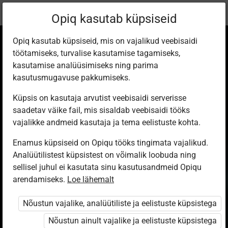
Praegune
Peatükk 6.5
Opiq kasutab küpsiseid
asukoht:
Природо­ведение. 7 кл.
Opiq kasutab küpsiseid, mis on vajalikud veebisaidi
töötamiseks, turvalise kasutamise tagamiseks,
kasutamise analüüsimiseks ning parima
kasutusmugavuse pakkumiseks.
Küpsis on kasutaja arvutist veebisaidi serverisse
Периодическая
saadetav väike fail, mis sisaldab veebisaidi tööks
vajalikke andmeid kasutaja ja tema eelistuste kohta.
система
Enamus küpsiseid on Opiqu tööks tingimata vajalikud.
Analüütilistest küpsistest on võimalik loobuda ning
химических
sellisel juhul ei kasutata sinu kasutusandmeid Opiqu
arendamiseks.
Loe lähemalt
элементов – это
Nõustun vajalike, analüütiliste ja eelistuste küpsistega
рабочий
Nõustun ainult vajalike ja eelistuste küpsistega