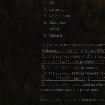
Kõrgustikud
Lavamaad
Nõod ja orud
Madalikud
Mõtle!
Mõisted
Selle õpiku kasutamiseks on vaja kehti
„Erakasutaja 2026/27”
,
„Õpilane 2024/
„Õpilane 2024/25 – isiklik”
,
„Õpilane 20
„Õpilane 2024/25: eesti ja venekeelne”
„Õpilane 2025/26: eesti- ja venekeelne - 
„Õpilane 2025/26: eesti- ja venekeeln
„Õpilane 2026/27 – isiklik”
,
„Õpilane 
„Õpilane 2026/27: pakett õpetaja e-tun
litsentsi tellimiseks kliki paketi linki.
Kui sul on kehtiv litsents,
logi peatüki 