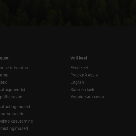
qust
Vali keel
nuse tutvustus
Eesti keel
ramu
Русский язык
etid
English
utusjuhendid
Suomen kieli
ipääsetavus
Українська мова
utustingimused
vaatsusteade
siste kasutamine
limistingimused