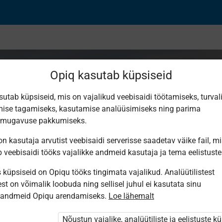
Opiq kasutab küpsiseid
sutab küpsiseid, mis on vajalikud veebisaidi töötamiseks, turval
ise tagamiseks, kasutamise analüüsimiseks ning parima
ood ja selle kujunem
smugavuse pakkumiseks.
n kasutaja arvutist veebisaidi serverisse saadetav väike fail, m
b veebisaidi tööks vajalikke andmeid kasutaja ja tema eelistuste
küpsiseid on Opiqu tööks tingimata vajalikud. Analüütilistest
st on võimalik loobuda ning sellisel juhul ei kasutata sinu
sandmeid Opiqu arendamiseks.
Loe lähemalt
i ole Opiqusse sisse logitud.
htivat paketi
„Erakasutaja 2024/25”
,
Nõustun vajalike, analüütiliste ja eelistuste k