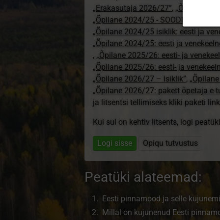
„Erakasutaja 2026/27”
,
„Õpilane 20
„Õpilane 2024/25 - SOODUSHIND!”
,
„Õpilane 2024/25 isiklik: eesti ja ve
„Õpilane 2024/25: eesti ja venekeeln
,
„Õpilane 2025/26: eesti- ja venekeeln
„Õpilane 2025/26: eesti- ja venekee
„Õpilane 2026/27 – isiklik”
,
„Õpilan
„Õpilane 2026/27: pakett õpetaja e-
ja litsentsi tellimiseks kliki paketi link
Kui sul on kehtiv litsents, logi peatü
Logi sisse
Opiqu tutvustus
Peatüki alateemad:
Eesti pinnamood ja selle kujunem
Millal on kujunenud Eesti pinnam