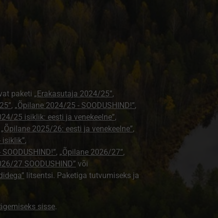
vat paketi
„Erakasutaja 2024/25”
,
25”
,
„Õpilane 2024/25 - SOODUSHIND!”
,
24/25 isiklik: eesti ja venekeelne”
,
,
„Õpilane 2025/26: eesti ja venekeelne”
,
isiklik”
,
e - SOODUSHIND!”
,
„Õpilane 2026/27”
,
2026/27 SOODUSHIND”
või
didega”
litsentsi. Paketiga tutvumiseks ja
nägemiseks sisse
.