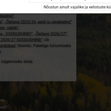
24/25”
,
Nõustun ainult vajalike ja eelistuste k
„Õpilane 2024/25 – isiklik”
,
nekeelne”
,
e”
,
„Õpilane 2025/26: eesti ja venekeelne”
e - isiklik”
,
lne - SOODUSHIND!”
,
„Õpilane 2026/27”
,
e 2026/27 SOODUSHIND”
või
tundidega”
litsentsi. Paketiga tutvumiseks
i.
ki nägemiseks sisse.
ine
ood?