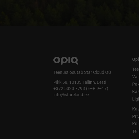
Opi
Tee
Teenust osutab Star Cloud OÜ
Va
Pikk 68, 10133 Tallinn, Eesti
Pak
+372 5323 7793 (E–R 9–17)
Kas
info@starcloud.ee
Lig
Kas
Pri
Küp
Tel