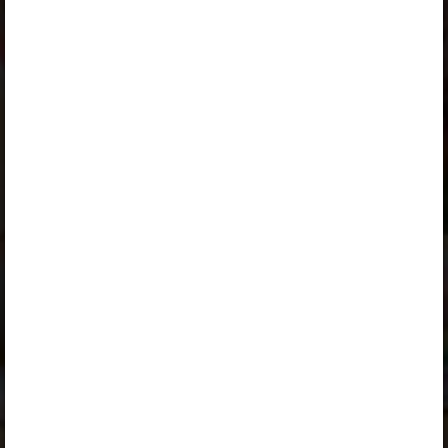
Logi sisse
Opiqu tutvustus
Peatüki alateemad:
Повторение изученного о глаголе
Задания для повторения
Selle õpiku kasutamiseks on vaja kehtivat paketi
„Erakasutaja 2024/25”
,
„Erakasutaja 2026/27”
,
„Õpilane 2024/25 isiklik: eesti ja venekeelne”
,
„Õpilane 2024/25: eesti ja venekeelne”
,
„Õpilane 2025/26: eesti ja venekeelne”
,
„Õpilane 2025/26: eesti- ja venekeelne - isiklik”
,
„Õpilane 2025/26: eesti- ja venekeelne - SOODUSHIND!”
,
„Õpilane 2026/27”
,
„Õpilane 2026/27 – isiklik”
,
„Õpilane 2026/27 SOODUSHIND”
või
„Õpilane 2026/27: pakett õpetaja e-tundidega”
litsentsi.