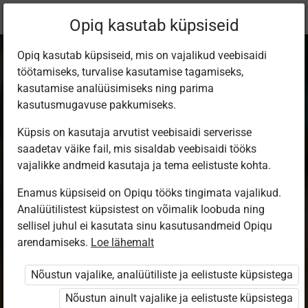
Praegune
Peatükk 4.30
Opiq kasutab küpsiseid
asukoht:
Русский язык. 6 кл.
Opiq kasutab küpsiseid, mis on vajalikud veebisaidi
töötamiseks, turvalise kasutamise tagamiseks,
kasutamise analüüsimiseks ning parima
kasutusmugavuse pakkumiseks.
Küpsis on kasutaja arvutist veebisaidi serverisse
Повторение
saadetav väike fail, mis sisaldab veebisaidi tööks
vajalikke andmeid kasutaja ja tema eelistuste kohta.
изученного о
Enamus küpsiseid on Opiqu tööks tingimata vajalikud.
Analüütilistest küpsistest on võimalik loobuda ning
глаголе
sellisel juhul ei kasutata sinu kasutusandmeid Opiqu
arendamiseks.
Loe lähemalt
Nõustun vajalike, analüütiliste ja eelistuste küpsistega
Ligipääs piiratud
Nõustun ainult vajalike ja eelistuste küpsistega