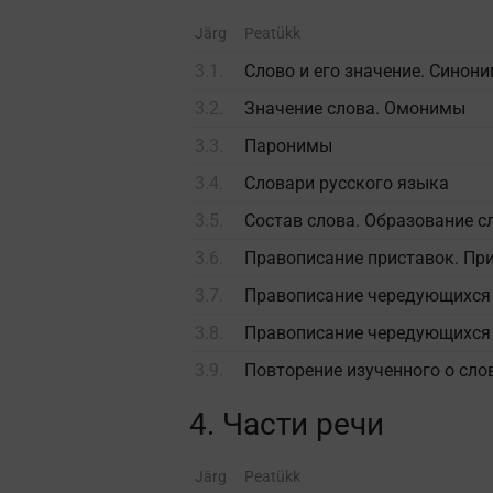
Järg
Peatükk
3.1.
Слово и его значение. Синон
3.2.
Значение слова. Омонимы
3.3.
Паронимы
3.4.
Словари русского языка
3.5.
Состав слова. Образование с
3.6.
Правописание приставок. Прис
3.7.
Правописание чередующихся г
3.8.
Правописание чередующихся г
3.9.
Повторение изученного о слов
4. Части речи
Järg
Peatükk