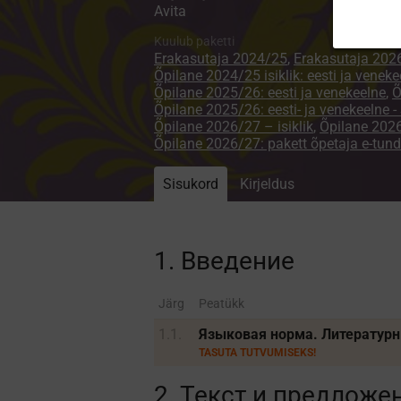
Avita
Kuulub paketti
Erakasutaja 2024/25
,
Erakasutaja 202
Õpilane 2024/25 isiklik: eesti ja veneke
Õpilane 2025/26: eesti ja venekeelne
,
Õ
Õpilane 2025/26: eesti- ja venekeelne
Õpilane 2026/27 – isiklik
,
Õpilane 20
Õpilane 2026/27: pakett õpetaja e-tun
Sisukord
Kirjeldus
1. Введение
Järg
Peatükk
1.1.
Языковая норма. Литератур
TASUTA TUTVUMISEKS!
2. Текст и предложе