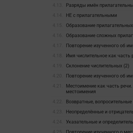
4.13.
Разряды имён прилагательн
4.14.
НЕ с прилагательными
4.15.
Образование прилагательных.
4.16.
Образование сложных прилаг
4.17.
Повторение изученного об и
4.18.
Имя числительное как часть 
4.19.
Склонение числительных (2)
4.20.
Повторение изученного об и
4.21.
Местоимение как часть речи
местоимения
4.22.
Возвратные, вопросительные
4.23.
Неопределённые и отрицател
4.24.
Указательные и определител
4.25.
Повторение изученного о ме