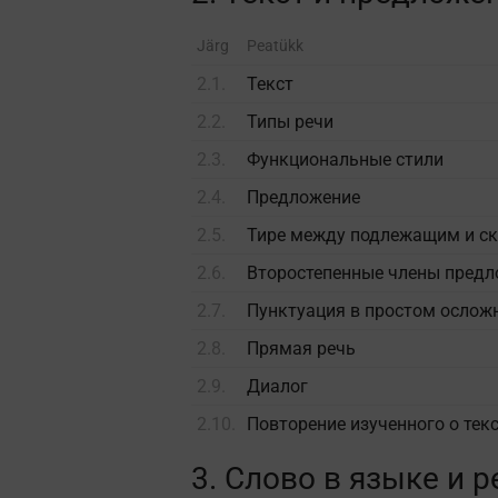
Järg
Peatükk
2.1.
Текст
2.2.
Типы речи
2.3.
Функциональные стили
2.4.
Предложение
2.5.
Тире между подлежащим и с
2.6.
Второстепенные члены пред
2.7.
Пунктуация в простом ослож
2.8.
Прямая речь
2.9.
Диалог
2.10.
Повторение изученного о тек
3. Слово в языке и р