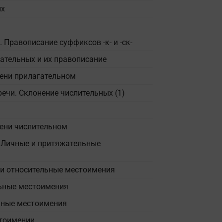
ых
 Правописание суффиксов -к- и -ск-
ательных и их правописание
мени прилагательном
речи. Склонение числительных (1)
мени числительном
. Личные и притяжательные
 и относительные местоимения
ьные местоимения
ьные местоимения
стоимении