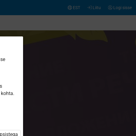
EST
Liitu
Logi sisse
ise
is
 kohta.
üpsistega