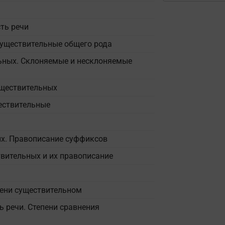
ть речи
Существительные общего рода
ьных. Склоняемые и несклоняемые
уществительных
ествительные
х. Правописание суффиксов
вительных и их правописание
мени существительном
ь речи. Степени сравнения