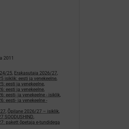
va 2011
024/25
,
Erakasutaja 2026/27
,
 isiklik: eesti ja venekeelne
,
5: eesti ja venekeelne
,
6: eesti ja venekeelne
,
: eesti- ja venekeelne - isiklik
,
: eesti- ja venekeelne -
/27
,
Õpilane 2026/27 – isiklik
,
/27 SOODUSHIND
,
7: pakett õpetaja e-tundidega