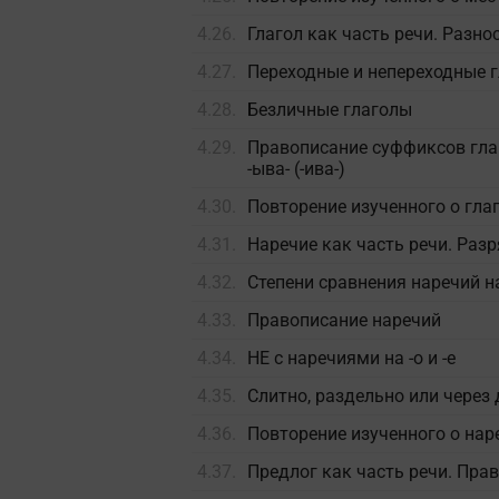
4.26.
Глагол как часть речи. Разн
4.27.
Переходные и непереходные 
4.28.
Безличные глаголы
4.29.
Правописание суффиксов гла
-ыва- (-ива-)
4.30.
Повторение изученного о гла
4.31.
Наречие как часть речи. Раз
4.32.
Степени сравнения наречий
на
4.33.
Правописание наречий
4.34.
НЕ с наречиями на -о и -е
4.35.
Слитно, раздельно или через
4.36.
Повторение изученного о нар
4.37.
Предлог как часть речи. Пра