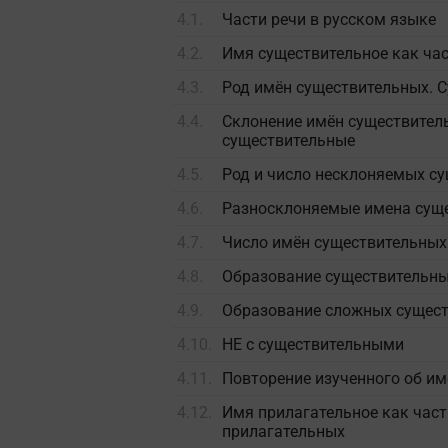
4.1.
Части речи в русском языке
4.2.
Имя существительное как час
4.3.
Род имён существительных. 
4.4.
Склонение имён существител
существительные
4.5.
Род и число несклоняемых с
4.6.
Разносклоняемые имена сущ
4.7.
Число имён существительных
4.8.
Образование существительны
4.9.
Образование сложных сущест
4.10.
НЕ с существительными
4.11.
Повторение изученного об и
4.12.
Имя прилагательное как част
прилагательных