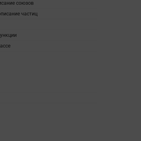
исание союзов
описание частиц
функции
лассе