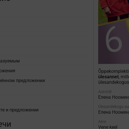
казуемым
ложения
Õppekomplekt
ülesannet
, mil
нённом предложении
ülesandekogus
Autorid
Елена Ноомен
Ülesandekogu au
сте и предложении
Елена Ноомен
ечи
Aine
Vene keel