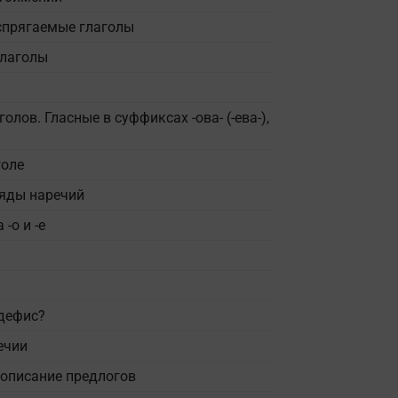
оспрягаемые глаголы
глаголы
голов. Гласные в суффиксах
-ова- (-ева-)
,
голе
ряды наречий
 -о и -е
 дефис?
ечии
вописание предлогов