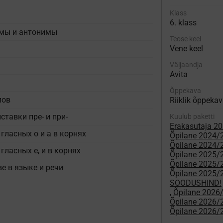
Klass
6. klass
имы и антонимы
Teose keel
Vene keel
Väljaandja
Avita
Õppekava
лов
Riiklik õppeka
тавки пре- и при-
Kuulub paketti
Erakasutaja 2
ласных о и а в корнях
Õpilane 2024/25
Õpilane 2024/2
ласных е, и в корнях
Õpilane 2025/2
Õpilane 2025/26
е в языке и речи
Õpilane 2025/26
SOODUSHIND!
,
Õpilane 2026
Õpilane 2026
Õpilane 2026/2