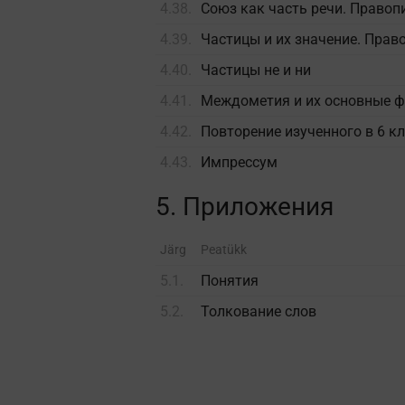
4.38.
Союз как часть речи. Правоп
4.39.
Частицы и их значение. Прав
4.40.
Частицы не и ни
4.41.
Междометия и их основные 
4.42.
Повторение изученного в 6 к
4.43.
Импрессум
5. Приложения
Järg
Peatükk
5.1.
Понятия
5.2.
Толкование слов