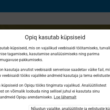
Opiq kasutab küpsiseid
sutab küpsiseid, mis on vajalikud veebisaidi töötamiseks, turval
ise tagamiseks, kasutamise analüüsimiseks ning parima
к для 6 класса
smugavuse pakkumiseks.
n kasutaja arvutist veebisaidi serverisse saadetav väike fail, m
b veebisaidi tööks vajalikke andmeid kasutaja ja tema eelistuste
küpsiseid on Opiqu tööks tingimata vajalikud. Analüütilistest
st on võimalik loobuda ning sellisel juhul ei kasutata sinu
sandmeid Opiqu arendamiseks.
Loe lähemalt
Nõustun vajalike, analüütiliste ja eelistuste k