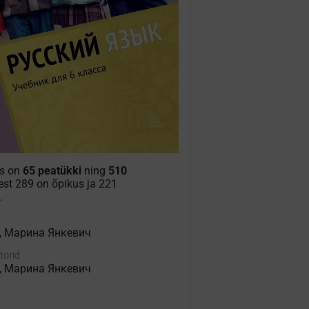
is on
65 peatükki
ning
510
lest 289 on õpikus ja 221
.
, Марина Янкевич
torid
, Марина Янкевич