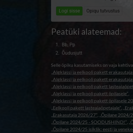
Logi sisse
Opiqu tutvustus
Peatüki alateemad:
Bb, Pp
Õudusjutt
Selle õpiku kasutamiseks on vaja kehtiva
„Algklassi ja eelkooli pakett erakasutaja
„Algklassi ja eelkooli pakett erakasutaj
„Algklassi ja eelkooli pakett lasteaiaõp
„Algklassi ja eelkooli pakett õpilasele”
,
„Algklassi ja eelkooli pakett õpilasele 
„Eelkooli pakett lasteaiaõpetajale”
,
„Era
„Erakasutaja 2026/27”
,
„Õpilane 2024/2
„Õpilane 2024/25 - SOODUSHIND!”
,
„Õ
„Õpilane 2024/25 isiklik: eesti ja veneke