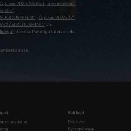
Õpilane 2025/26: eesti ja venekeelne”
,
isiklik”
,
ne - SOODUSHIND!”
,
„Õpilane 2026/27”
,
2026/27 SOODUSHIND”
või
didega”
litsentsi. Paketiga tutvumiseks
gemiseks sisse
.
qust
Vali keel
nuse tutvustus
Eesti keel
ramu
Русский язык