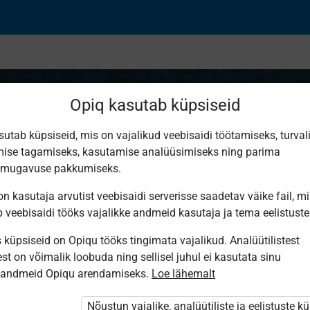
Opiq kasutab küpsiseid
sutab küpsiseid, mis on vajalikud veebisaidi töötamiseks, turval
ise tagamiseks, kasutamise analüüsimiseks ning parima
smugavuse pakkumiseks.
n kasutaja arvutist veebisaidi serverisse saadetav väike fail, m
b veebisaidi tööks vajalikke andmeid kasutaja ja tema eelistuste
küpsiseid on Opiqu tööks tingimata vajalikud. Analüütilistest
st on võimalik loobuda ning sellisel juhul ei kasutata sinu
sandmeid Opiqu arendamiseks.
Loe lähemalt
ole Opiqusse sisse logitud.
ivat paketi
Nõustun vajalike, analüütiliste ja eelistuste k