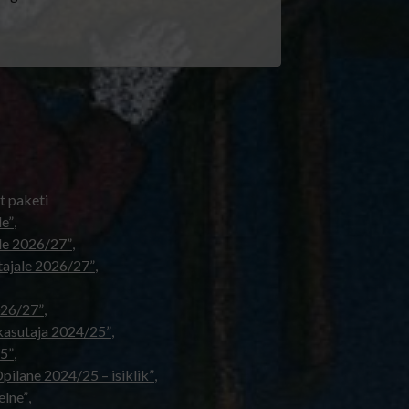
t paketi
le”
,
ale 2026/27”
,
etajale 2026/27”
,
2026/27”
,
kasutaja 2024/25”
,
5”
,
pilane 2024/25 – isiklik”
,
elne”
,