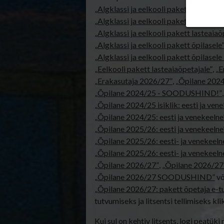
„Algklassi ja eelkooli pakett erakasuta
„Algklassi ja eelkooli pakett erakasu
„Algklassi ja eelkooli pakett lasteaia
„Algklassi ja eelkooli pakett õpilasele
„Algklassi ja eelkooli pakett õpilasel
„Eelkooli pakett lasteaiaõpetajale”
,
„E
„Erakasutaja 2026/27”
,
„Õpilane 202
„Õpilane 2024/25 - SOODUSHIND!”
„Õpilane 2024/25 isiklik: eesti ja ven
„Õpilane 2024/25: eesti ja venekeelne
„Õpilane 2025/26: eesti ja venekeelne
„Õpilane 2025/26: eesti- ja venekeelne 
„Õpilane 2025/26: eesti- ja veneke
„Õpilane 2026/27”
,
„Õpilane 2026/27 –
„Õpilane 2026/27 SOODUSHIND”
võ
„Õpilane 2026/27: pakett õpetaja e-t
tutvumiseks ja litsentsi tellimiseks klik
Kui sul on kehtiv litsents, logi peatüki