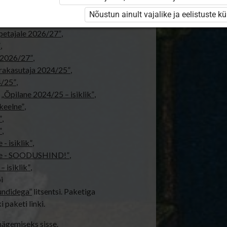
jale”
,
Nõustun ainult vajalike ja eelistuste k
tajale 2026/27”
,
õpetajale 2026/27”
,
”
,
e 2026/27”
,
rakasutaja 2024/25”
,
4/25”
,
,
„Õpilane 2024/25 – isiklik”
,
ekeelne”
,
”
,
”
,
- isiklik”
,
elne - SOODUSHIND!”
,
 isiklik”
,
i
undidega”
litsentsi. Paketiga
i paketi linki.
 nägemiseks sisse.