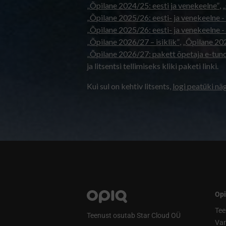
„Õpilane 2024/25: eesti ja venekeelne”
,
„
„Õpilane 2025/26: eesti- ja venekeelne - 
„Õpilane 2025/26: eesti- ja venekeel
„Õpilane 2026/27 – isiklik”
,
„Õpilane 
„Õpilane 2026/27: pakett õpetaja e-tun
ja litsentsi tellimiseks kliki paketi linki.
Kui sul on kehtiv litsents,
logi peatüki nä
Opi
Tee
Teenust osutab Star Cloud OÜ
Va