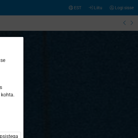
EST
Liitu
Logi sisse
ise
is
 kohta.
üpsistega