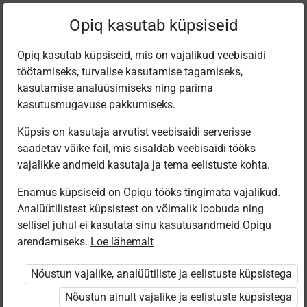
Filtreeri teoseid
Opiq kasutab küpsiseid
Opiq kasutab küpsiseid, mis on vajalikud veebisaidi
töötamiseks, turvalise kasutamise tagamiseks,
Varamu
kasutamise analüüsimiseks ning parima
kasutusmugavuse pakkumiseks.
Küpsis on kasutaja arvutist veebisaidi serverisse
Leiti 6 vastet
saadetav väike fail, mis sisaldab veebisaidi tööks
vajalikke andmeid kasutaja ja tema eelistuste kohta.
Enamus küpsiseid on Opiqu tööks tingimata vajalikud.
Analüütilistest küpsistest on võimalik loobuda ning
sellisel juhul ei kasutata sinu kasutusandmeid Opiqu
arendamiseks.
Loe lähemalt
Avita
Koolibri
Koolibri
Koolibri
Matemaatika
MATEMAATIKA
Matemaatika
МАТЕМАТИКА
Nõustun vajalike, analüütiliste ja eelistuste küpsistega
9. klassile
9. klassile
kordamis­
9 класс
ülesandeid
Nõustun ainult vajalike ja eelistuste küpsistega
põhikoolile