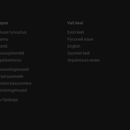
qust
Vali keel
nuse tutvustus
Eesti keel
ramu
Русский язык
etid
English
utusjuhendid
Suomen kieli
ipääsetavus
Українська мова
utustingimused
vaatsusteade
siste kasutamine
limistingimused
tu Opiquga