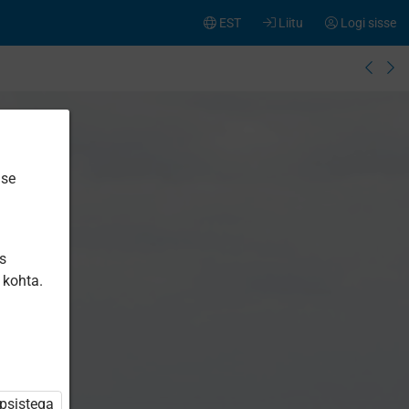
EST
Liitu
Logi sisse
ise
is
 kohta.
üpsistega