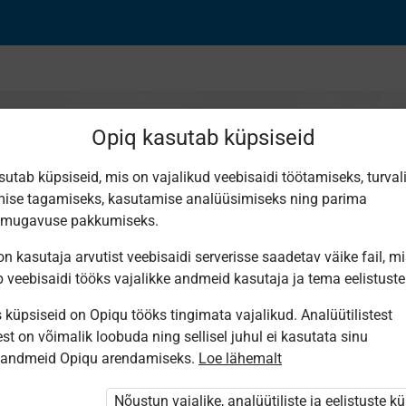
Opiq kasutab küpsiseid
sutab küpsiseid, mis on vajalikud veebisaidi töötamiseks, turval
ise tagamiseks, kasutamise analüüsimiseks ning parima
ne maal
smugavuse pakkumiseks.
n kasutaja arvutist veebisaidi serverisse saadetav väike fail, m
b veebisaidi tööks vajalikke andmeid kasutaja ja tema eelistuste
küpsiseid on Opiqu tööks tingimata vajalikud. Analüütilistest
st on võimalik loobuda ning sellisel juhul ei kasutata sinu
sandmeid Opiqu arendamiseks.
Loe lähemalt
i ole Opiqusse sisse logitud.
htivat paketi
„Erakasutaja 2024/25”
,
Nõustun vajalike, analüütiliste ja eelistuste k