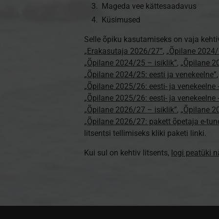
Mageda vee kättesaadavus
Küsimused
Selle õpiku kasutamiseks on vaja kehti
„Erakasutaja 2026/27”
,
„Õpilane 2024/
„Õpilane 2024/25 – isiklik”
,
„Õpilane 20
„Õpilane 2024/25: eesti ja venekeelne”
„Õpilane 2025/26: eesti- ja venekeelne - 
„Õpilane 2025/26: eesti- ja venekeeln
„Õpilane 2026/27 – isiklik”
,
„Õpilane 
„Õpilane 2026/27: pakett õpetaja e-tun
litsentsi tellimiseks kliki paketi linki.
Kui sul on kehtiv litsents,
logi peatüki 