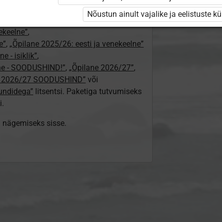
24/25”
,
Nõustun ainult vajalike ja eelistuste k
„Õpilane 2024/25 – isiklik”
,
nekeelne”
,
e”
,
„Õpilane 2025/26: eesti ja venekeelne”
e - isiklik”
,
lne - SOODUSHIND!”
,
„Õpilane 2026/27”
,
e 2026/27 SOODUSHIND”
või
tundidega”
litsentsi. Paketiga tutvumiseks
i.
ki nägemiseks sisse.