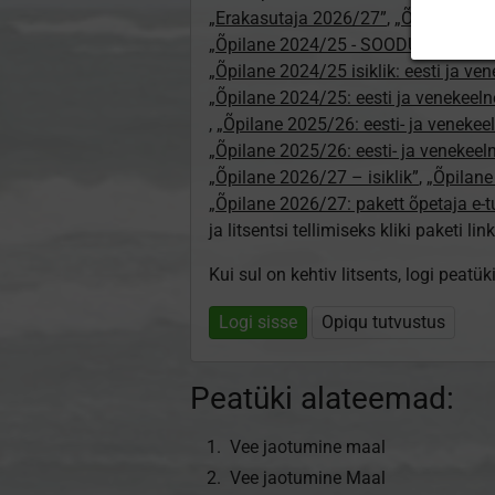
„Erakasutaja 2026/27”
,
„Õpilane 20
„Õpilane 2024/25 - SOODUSHIND!”
,
„Õpilane 2024/25 isiklik: eesti ja ve
„Õpilane 2024/25: eesti ja venekeeln
,
„Õpilane 2025/26: eesti- ja venekeeln
„Õpilane 2025/26: eesti- ja venekee
„Õpilane 2026/27 – isiklik”
,
„Õpilan
„Õpilane 2026/27: pakett õpetaja e-
ja litsentsi tellimiseks kliki paketi link
Kui sul on kehtiv litsents, logi peatü
Logi sisse
Opiqu tutvustus
Peatüki alateemad:
Vee jaotumine maal
Vee jaotumine Maal