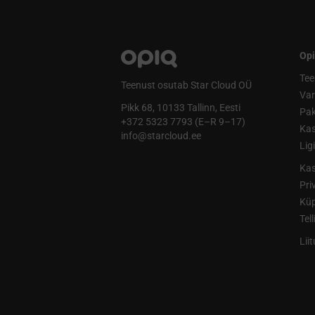
Opi
Tee
Teenust osutab Star Cloud OÜ
Va
Pikk 68, 10133 Tallinn, Eesti
Pak
+372 5323 7793 (E–R 9–17)
Kas
info@starcloud.ee
Lig
Kas
Pri
Küp
Tel
Lii