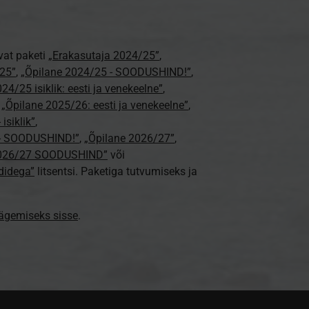
vat paketi
„Erakasutaja 2024/25”
,
25”
,
„Õpilane 2024/25 - SOODUSHIND!”
,
24/25 isiklik: eesti ja venekeelne”
,
,
„Õpilane 2025/26: eesti ja venekeelne”
,
isiklik”
,
e - SOODUSHIND!”
,
„Õpilane 2026/27”
,
2026/27 SOODUSHIND”
või
didega”
litsentsi. Paketiga tutvumiseks ja
nägemiseks sisse
.