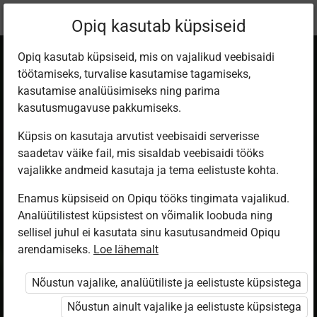
Praegune
Peatükk 2.2
Opiq kasutab küpsiseid
asukoht:
Geograafia 8. kl
Opiq kasutab küpsiseid, mis on vajalikud veebisaidi
töötamiseks, turvalise kasutamise tagamiseks,
kasutamise analüüsimiseks ning parima
kasutusmugavuse pakkumiseks.
Küpsis on kasutaja arvutist veebisaidi serverisse
Veeringe
saadetav väike fail, mis sisaldab veebisaidi tööks
vajalikke andmeid kasutaja ja tema eelistuste kohta.
Enamus küpsiseid on Opiqu tööks tingimata vajalikud.
Ligipääs piiratud
Analüütilistest küpsistest on võimalik loobuda ning
sellisel juhul ei kasutata sinu kasutusandmeid Opiqu
Ligipääs õppesisule on piiratud. Sa ei ole Opiqusse
arendamiseks.
Loe lähemalt
sisse logitud.
Nõustun vajalike, analüütiliste ja eelistuste küpsistega
Selle õpiku kasutamiseks on vaja kehtivat paketi
Nõustun ainult vajalike ja eelistuste küpsistega
„Erakasutaja 2024/25”
,
„Erakasutaja 2026/27”
,