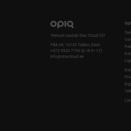
Opi
Tee
Teenust osutab Star Cloud OÜ
Va
Pikk 68, 10133 Tallinn, Eesti
Pak
+372 5323 7793 (E–R 9–17)
Kas
info@starcloud.ee
Lig
Kas
Pri
Küp
Tel
Lii