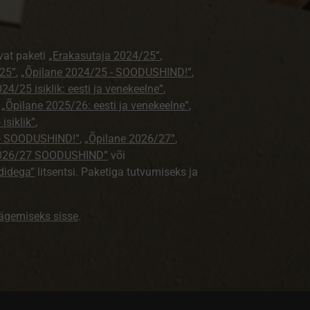
vat paketi
„Erakasutaja 2024/25”
,
25”
,
„Õpilane 2024/25 - SOODUSHIND!”
,
24/25 isiklik: eesti ja venekeelne”
,
,
„Õpilane 2025/26: eesti ja venekeelne”
,
isiklik”
,
e - SOODUSHIND!”
,
„Õpilane 2026/27”
,
2026/27 SOODUSHIND”
või
didega”
litsentsi. Paketiga tutvumiseks ja
nägemiseks sisse
.