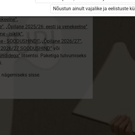
24/25”
,
Nõustun ainult vajalike ja eelistuste k
„Õpilane 2024/25 – isiklik”
,
nekeelne”
,
e”
,
„Õpilane 2025/26: eesti ja venekeelne”
e - isiklik”
,
lne - SOODUSHIND!”
,
„Õpilane 2026/27”
,
e 2026/27 SOODUSHIND”
või
tundidega”
litsentsi. Paketiga tutvumiseks
i.
ki nägemiseks sisse.