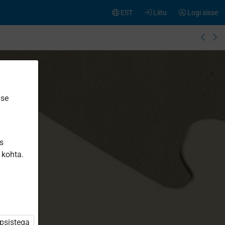
EST
Liitu
Logi sisse
ise
is
 kohta.
üpsistega