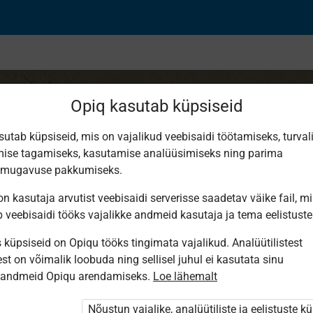
Opiq kasutab küpsiseid
sutab küpsiseid, mis on vajalikud veebisaidi töötamiseks, turval
ise tagamiseks, kasutamise analüüsimiseks ning parima
ine
smugavuse pakkumiseks.
n kasutaja arvutist veebisaidi serverisse saadetav väike fail, m
b veebisaidi tööks vajalikke andmeid kasutaja ja tema eelistuste
küpsiseid on Opiqu tööks tingimata vajalikud. Analüütilistest
st on võimalik loobuda ning sellisel juhul ei kasutata sinu
sandmeid Opiqu arendamiseks.
Loe lähemalt
i ole Opiqusse sisse logitud.
htivat paketi
„Erakasutaja 2024/25”
,
Nõustun vajalike, analüütiliste ja eelistuste k