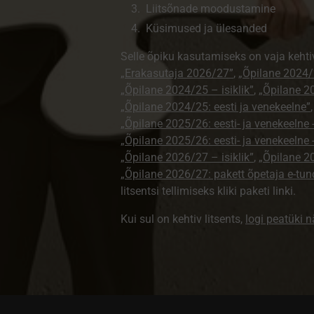
Liitsõnade moodustamine
Küsimused ja ülesanded
Selle õpiku kasutamiseks on vaja kehti
„Erakasutaja 2026/27”
,
„Õpilane 2024/
„Õpilane 2024/25 – isiklik”
,
„Õpilane 20
„Õpilane 2024/25: eesti ja venekeelne”
„Õpilane 2025/26: eesti- ja venekeelne - 
„Õpilane 2025/26: eesti- ja venekeeln
„Õpilane 2026/27 – isiklik”
,
„Õpilane 
„Õpilane 2026/27: pakett õpetaja e-tun
litsentsi tellimiseks kliki paketi linki.
Kui sul on kehtiv litsents,
logi peatüki 