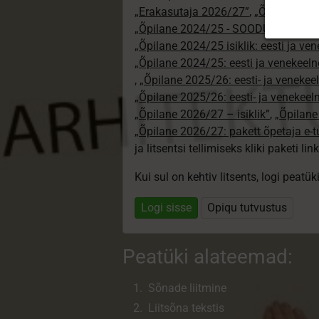
„Erakasutaja 2026/27”
,
„Õpilane 20
„Õpilane 2024/25 - SOODUSHIND!”
,
„Õpilane 2024/25 isiklik: eesti ja ve
„Õpilane 2024/25: eesti ja venekeeln
,
„Õpilane 2025/26: eesti- ja venekeeln
„Õpilane 2025/26: eesti- ja venekee
„Õpilane 2026/27 – isiklik”
,
„Õpilan
„Õpilane 2026/27: pakett õpetaja e-
ja litsentsi tellimiseks kliki paketi link
Kui sul on kehtiv litsents, logi peatü
Logi sisse
Opiqu tutvustus
Peatüki alateemad:
Sõnade liitmine
Liitsõna tekstis