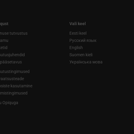
qust
Vali keel
nuse tutvustus
Eesti keel
ramu
Русский язык
etid
English
utusjuhendid
Suomen kieli
ipääsetavus
Українська мова
utustingimused
vaatsusteade
siste kasutamine
limistingimused
tu Opiquga