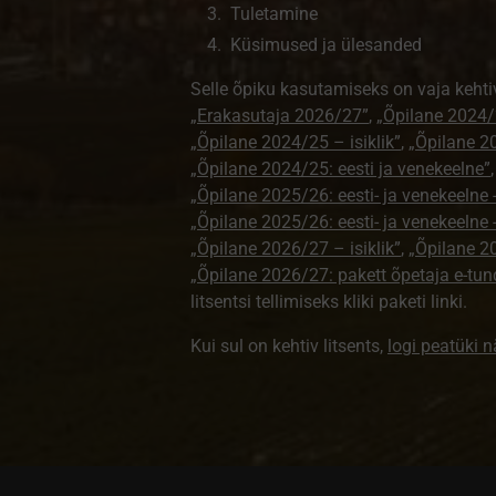
Tuletamine
Küsimused ja ülesanded
Selle õpiku kasutamiseks on vaja kehti
„Erakasutaja 2026/27”
,
„Õpilane 2024/
„Õpilane 2024/25 – isiklik”
,
„Õpilane 20
„Õpilane 2024/25: eesti ja venekeelne”
„Õpilane 2025/26: eesti- ja venekeelne - 
„Õpilane 2025/26: eesti- ja venekeeln
„Õpilane 2026/27 – isiklik”
,
„Õpilane 
„Õpilane 2026/27: pakett õpetaja e-tun
litsentsi tellimiseks kliki paketi linki.
Kui sul on kehtiv litsents,
logi peatüki 