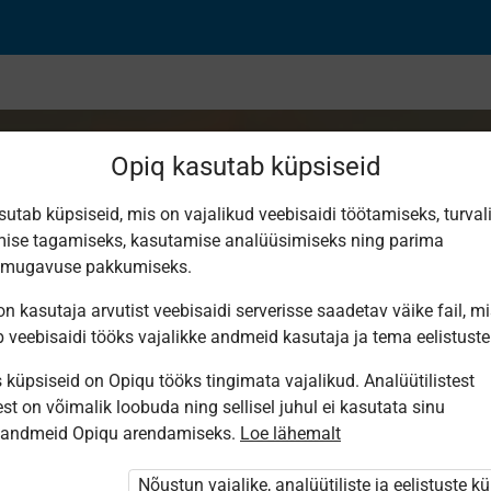
Opiq kasutab küpsiseid
sutab küpsiseid, mis on vajalikud veebisaidi töötamiseks, turval
ise tagamiseks, kasutamise analüüsimiseks ning parima
tamine
smugavuse pakkumiseks.
n kasutaja arvutist veebisaidi serverisse saadetav väike fail, m
b veebisaidi tööks vajalikke andmeid kasutaja ja tema eelistuste
küpsiseid on Opiqu tööks tingimata vajalikud. Analüütilistest
st on võimalik loobuda ning sellisel juhul ei kasutata sinu
sandmeid Opiqu arendamiseks.
Loe lähemalt
i ole Opiqusse sisse logitud.
htivat paketi
„Erakasutaja 2024/25”
,
Nõustun vajalike, analüütiliste ja eelistuste k