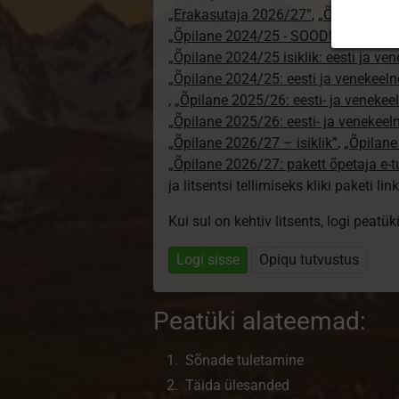
„Erakasutaja 2026/27”
,
„Õpilane 20
„Õpilane 2024/25 - SOODUSHIND!”
,
„Õpilane 2024/25 isiklik: eesti ja ve
„Õpilane 2024/25: eesti ja venekeeln
,
„Õpilane 2025/26: eesti- ja venekeeln
„Õpilane 2025/26: eesti- ja venekee
„Õpilane 2026/27 – isiklik”
,
„Õpilan
„Õpilane 2026/27: pakett õpetaja e-
ja litsentsi tellimiseks kliki paketi link
Kui sul on kehtiv litsents, logi peatü
Logi sisse
Opiqu tutvustus
Peatüki alateemad:
Sõnade tuletamine
Täida ülesanded