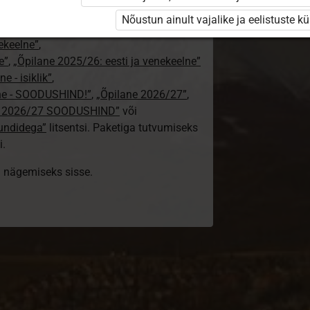
24/25”
,
Nõustun ainult vajalike ja eelistuste k
„Õpilane 2024/25 – isiklik”
,
nekeelne”
,
e”
,
„Õpilane 2025/26: eesti ja venekeelne”
e - isiklik”
,
lne - SOODUSHIND!”
,
„Õpilane 2026/27”
,
e 2026/27 SOODUSHIND”
või
tundidega”
litsentsi. Paketiga tutvumiseks
i.
ki nägemiseks sisse.