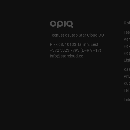
Opi
Tee
Teenust osutab Star Cloud OÜ
Va
Pikk 68, 10133 Tallinn, Eesti
Pak
+372 5323 7793 (E–R 9–17)
Kas
info@starcloud.ee
Lig
Kas
Pri
Küp
Tel
Lii