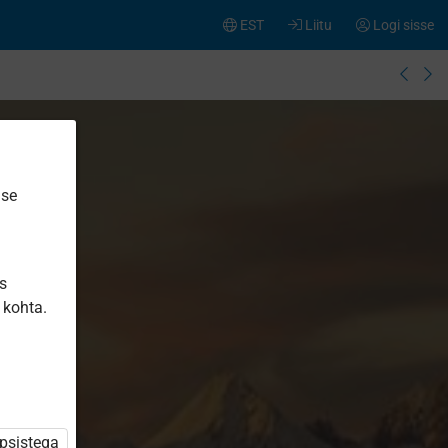
EST
Liitu
Logi sisse
ise
is
 kohta.
üpsistega