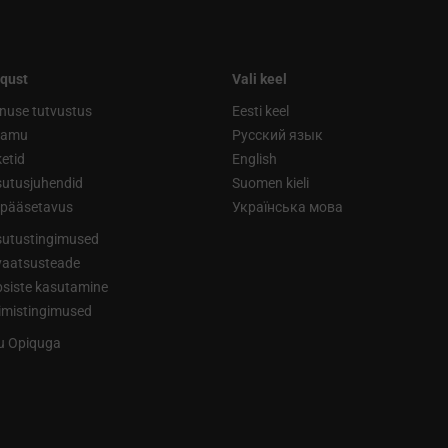
qust
Vali keel
nuse tutvustus
Eesti keel
ramu
Русский язык
etid
English
utusjuhendid
Suomen kieli
ipääsetavus
Українська мова
utustingimused
vaatsusteade
siste kasutamine
limistingimused
tu Opiquga