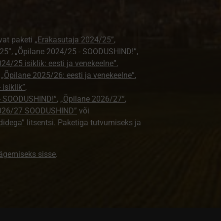
vat paketi
„Erakasutaja 2024/25”
,
25”
,
„Õpilane 2024/25 - SOODUSHIND!”
,
24/25 isiklik: eesti ja venekeelne”
,
,
„Õpilane 2025/26: eesti ja venekeelne”
,
isiklik”
,
e - SOODUSHIND!”
,
„Õpilane 2026/27”
,
2026/27 SOODUSHIND”
või
didega”
litsentsi. Paketiga tutvumiseks ja
nägemiseks sisse
.