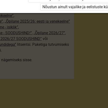
24/25”
,
Nõustun ainult vajalike ja eelistuste k
„Õpilane 2024/25 – isiklik”
,
nekeelne”
,
e”
,
„Õpilane 2025/26: eesti ja venekeelne”
e - isiklik”
,
lne - SOODUSHIND!”
,
„Õpilane 2026/27”
,
e 2026/27 SOODUSHIND”
või
tundidega”
litsentsi. Paketiga tutvumiseks
i.
ki nägemiseks sisse.