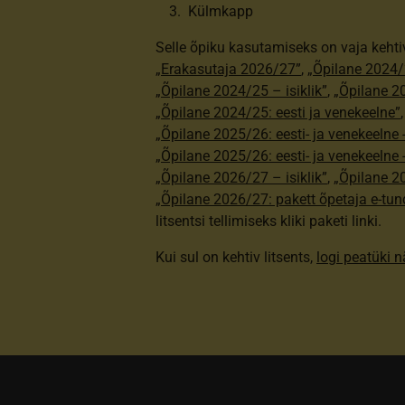
Külmkapp
Selle õpiku kasutamiseks on vaja kehti
„Erakasutaja 2026/27”
,
„Õpilane 2024/
„Õpilane 2024/25 – isiklik”
,
„Õpilane 20
„Õpilane 2024/25: eesti ja venekeelne”
„Õpilane 2025/26: eesti- ja venekeelne - 
„Õpilane 2025/26: eesti- ja venekeeln
„Õpilane 2026/27 – isiklik”
,
„Õpilane 
„Õpilane 2026/27: pakett õpetaja e-tun
litsentsi tellimiseks kliki paketi linki.
Kui sul on kehtiv litsents,
logi peatüki 