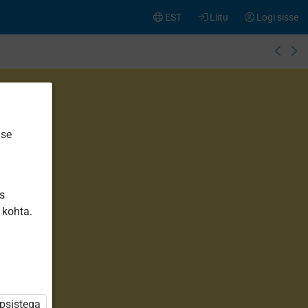
EST
Liitu
Logi sisse
ise
is
 kohta.
üpsistega