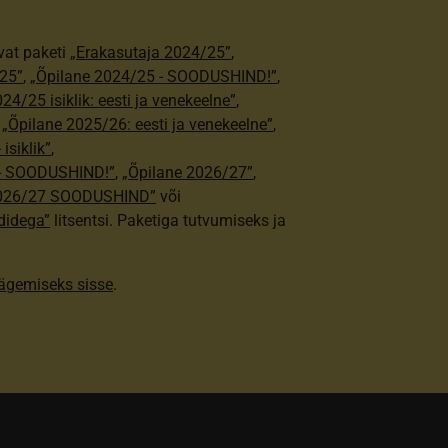
vat paketi
„Erakasutaja 2024/25”
,
25”
,
„Õpilane 2024/25 - SOODUSHIND!”
,
24/25 isiklik: eesti ja venekeelne”
,
,
„Õpilane 2025/26: eesti ja venekeelne”
,
isiklik”
,
e - SOODUSHIND!”
,
„Õpilane 2026/27”
,
2026/27 SOODUSHIND”
või
didega”
litsentsi. Paketiga tutvumiseks ja
nägemiseks sisse
.