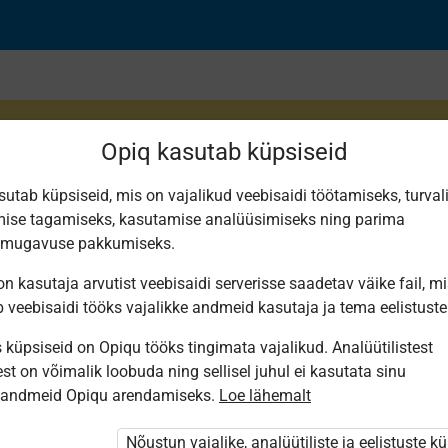
Opiq kasutab küpsiseid
sutab küpsiseid, mis on vajalikud veebisaidi töötamiseks, turval
ise tagamiseks, kasutamise analüüsimiseks ning parima
lmkapp
smugavuse pakkumiseks.
n kasutaja arvutist veebisaidi serverisse saadetav väike fail, m
b veebisaidi tööks vajalikke andmeid kasutaja ja tema eelistuste
küpsiseid on Opiqu tööks tingimata vajalikud. Analüütilistest
st on võimalik loobuda ning sellisel juhul ei kasutata sinu
sandmeid Opiqu arendamiseks.
Loe lähemalt
i ole Opiqusse sisse logitud.
htivat paketi
„Erakasutaja 2024/25”
,
Nõustun vajalike, analüütiliste ja eelistuste k