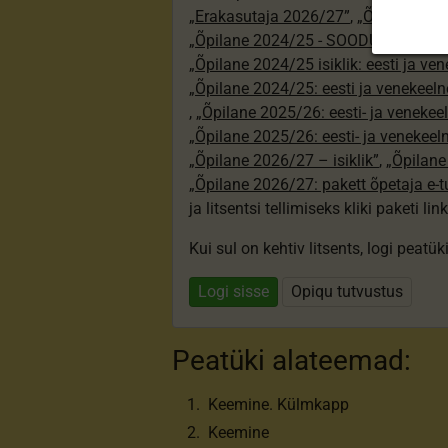
„Erakasutaja 2026/27”
,
„Õpilane 20
„Õpilane 2024/25 - SOODUSHIND!”
,
„Õpilane 2024/25 isiklik: eesti ja ve
„Õpilane 2024/25: eesti ja venekeeln
,
„Õpilane 2025/26: eesti- ja venekeeln
„Õpilane 2025/26: eesti- ja venekee
„Õpilane 2026/27 – isiklik”
,
„Õpilan
„Õpilane 2026/27: pakett õpetaja e-
ja litsentsi tellimiseks kliki paketi link
Kui sul on kehtiv litsents, logi peatü
Logi sisse
Opiqu tutvustus
Peatüki alateemad:
Keemine. Külmkapp
Keemine