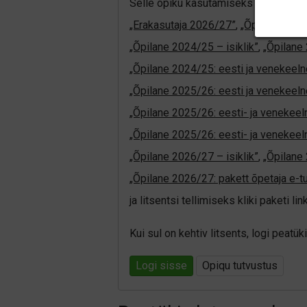
Selle õpiku kasutamiseks on vaja keh
„Erakasutaja 2026/27”
,
„Õpilane 202
„Õpilane 2024/25 – isiklik”
,
„Õpilane 
„Õpilane 2024/25: eesti ja venekeeln
„Õpilane 2025/26: eesti ja venekeeln
„Õpilane 2025/26: eesti- ja venekeelne
„Õpilane 2025/26: eesti- ja veneke
„Õpilane 2026/27 – isiklik”
,
„Õpilan
„Õpilane 2026/27: pakett õpetaja e-t
ja litsentsi tellimiseks kliki paketi link
Kui sul on kehtiv litsents, logi peat
Logi sisse
Opiqu tutvustus