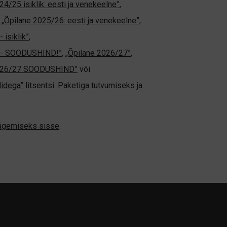
24/25 isiklik: eesti ja venekeelne”
,
,
„Õpilane 2025/26: eesti ja venekeelne”
,
 isiklik”
,
ne - SOODUSHIND!”
,
„Õpilane 2026/27”
,
2026/27 SOODUSHIND”
või
didega”
litsentsi. Paketiga tutvumiseks ja
nägemiseks sisse
.