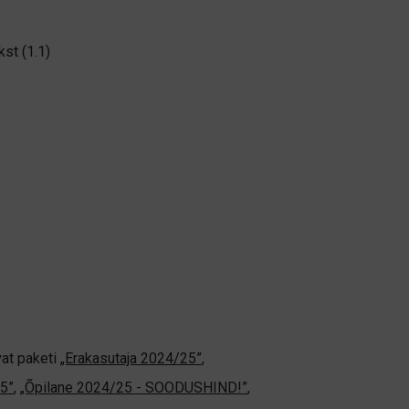
kst (1.1)
vat paketi
„Erakasutaja 2024/25”
,
5”
,
„Õpilane 2024/25 - SOODUSHIND!”
,