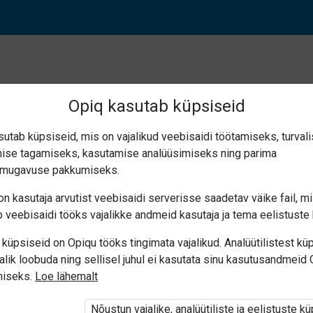
Opiq kasutab küpsiseid
sutab küpsiseid, mis on vajalikud veebisaidi töötamiseks, turval
ise tagamiseks, kasutamise analüüsimiseks ning parima
d. Suuline ja kirjalik t
smugavuse pakkumiseks.
n kasutaja arvutist veebisaidi serverisse saadetav väike fail, m
 veebisaidi tööks vajalikke andmeid kasutaja ja tema eelistuste 
küpsiseid on Opiqu tööks tingimata vajalikud. Analüütilistest kü
alik loobuda ning sellisel juhul ei kasutata sinu kasutusandmeid
miseks.
Loe lähemalt
i ole Opiqusse sisse logitud.
Nõustun vajalike, analüütiliste ja eelistuste k