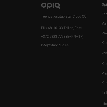
Op
Tee
Teenust osutab Star Cloud OÜ
Va
Pikk 68, 10133 Tallinn, Eesti
Pak
+372 5323 7793 (E–R 9–17)
Kas
info@starcloud.ee
Lig
Kas
Pri
Küp
Tel
Lii