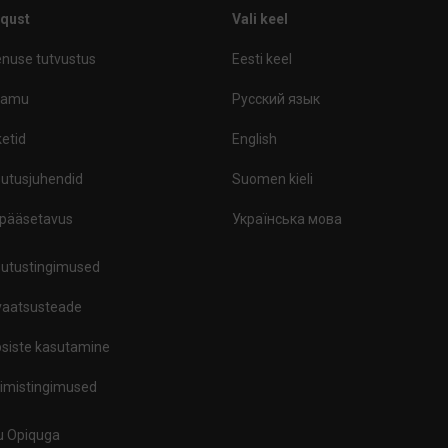
iqust
Vali keel
nuse tutvustus
Eesti keel
ramu
Русский язык
etid
English
utusjuhendid
Suomen kieli
ipääsetavus
Українська мова
utustingimused
vaatsusteade
siste kasutamine
limistingimused
tu Opiquga