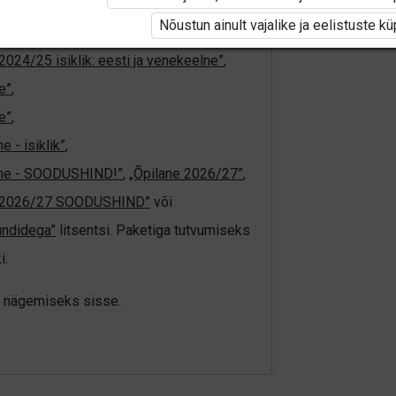
tivat paketi
„Erakasutaja 2024/25”
,
Nõustun ainult vajalike ja eelistuste k
4/25”
,
„Õpilane 2024/25 - SOODUSHIND!”
,
2024/25 isiklik: eesti ja venekeelne”
,
e”
,
e”
,
 - isiklik”
,
elne - SOODUSHIND!”
,
„Õpilane 2026/27”
,
e 2026/27 SOODUSHIND”
või
undidega”
litsentsi. Paketiga tutvumiseks
i.
üki nägemiseks sisse.