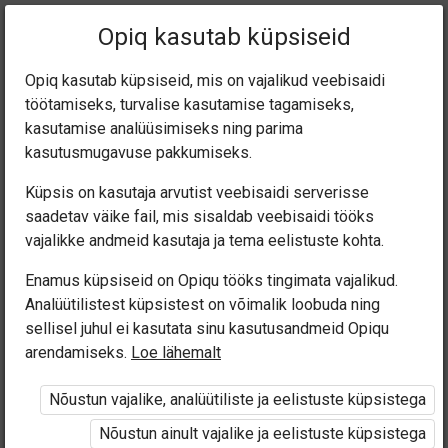
Praegune
Peatükk 1.7
Opiq kasutab küpsiseid
asukoht:
Eesti keel 7. kl
Opiq kasutab küpsiseid, mis on vajalikud veebisaidi
töötamiseks, turvalise kasutamise tagamiseks,
kasutamise analüüsimiseks ning parima
kasutusmugavuse pakkumiseks.
Küpsis on kasutaja arvutist veebisaidi serverisse
Muutumatud sõnad
saadetav väike fail, mis sisaldab veebisaidi tööks
vajalikke andmeid kasutaja ja tema eelistuste kohta.
(1.5)
Enamus küpsiseid on Opiqu tööks tingimata vajalikud.
Analüütilistest küpsistest on võimalik loobuda ning
sellisel juhul ei kasutata sinu kasutusandmeid Opiqu
arendamiseks.
Loe lähemalt
Ligipääs piiratud
Nõustun vajalike, analüütiliste ja eelistuste küpsistega
Ligipääs õppesisule on piiratud. Sa ei ole Opiqusse
Nõustun ainult vajalike ja eelistuste küpsistega
sisse logitud.