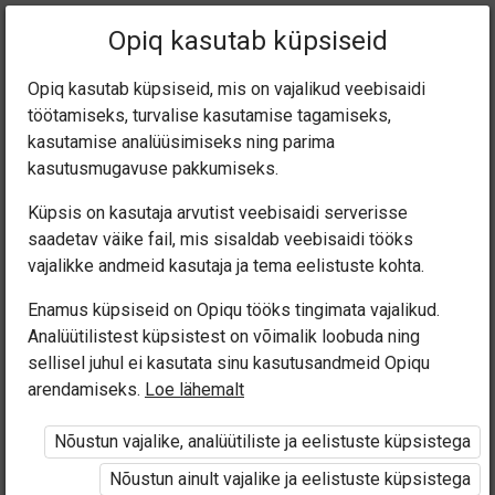
Praegune
Peatükk 3.3
Opiq kasutab küpsiseid
asukoht:
Eesti keel 7. kl
Opiq kasutab küpsiseid, mis on vajalikud veebisaidi
töötamiseks, turvalise kasutamise tagamiseks,
kasutamise analüüsimiseks ning parima
kasutusmugavuse pakkumiseks.
Küpsis on kasutaja arvutist veebisaidi serverisse
Uudis (3.2)
saadetav väike fail, mis sisaldab veebisaidi tööks
vajalikke andmeid kasutaja ja tema eelistuste kohta.
Enamus küpsiseid on Opiqu tööks tingimata vajalikud.
Ligipääs piiratud
Analüütilistest küpsistest on võimalik loobuda ning
sellisel juhul ei kasutata sinu kasutusandmeid Opiqu
arendamiseks.
Loe lähemalt
Ligipääs õppesisule on piiratud. Sa ei ole Opiqusse
sisse logitud.
Nõustun vajalike, analüütiliste ja eelistuste küpsistega
Nõustun ainult vajalike ja eelistuste küpsistega
Selle õpiku kasutamiseks on vaja kehtivat paketi