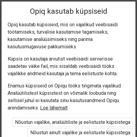
Praegune
Peatükk 3.4
Opiq kasutab küpsiseid
asukoht:
Eesti keel 7. kl
Opiq kasutab küpsiseid, mis on vajalikud veebisaidi
töötamiseks, turvalise kasutamise tagamiseks,
kasutamise analüüsimiseks ning parima
kasutusmugavuse pakkumiseks.
Küpsis on kasutaja arvutist veebisaidi serverisse
Tegusõna aeg (3.3)
saadetav väike fail, mis sisaldab veebisaidi tööks
vajalikke andmeid kasutaja ja tema eelistuste kohta.
Enamus küpsiseid on Opiqu tööks tingimata vajalikud.
Ligipääs piiratud
Analüütilistest küpsistest on võimalik loobuda ning
sellisel juhul ei kasutata sinu kasutusandmeid Opiqu
arendamiseks.
Loe lähemalt
Ligipääs õppesisule on piiratud. Sa ei ole Opiqusse
sisse logitud.
Nõustun vajalike, analüütiliste ja eelistuste küpsistega
Nõustun ainult vajalike ja eelistuste küpsistega
Selle õpiku kasutamiseks on vaja kehtivat paketi