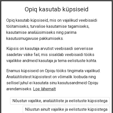
Praegune
Peatükk 4.6
Opiq kasutab küpsiseid
asukoht:
Eesti keel 7. kl
Opiq kasutab küpsiseid, mis on vajalikud veebisaidi
töötamiseks, turvalise kasutamise tagamiseks,
kasutamise analüüsimiseks ning parima
kasutusmugavuse pakkumiseks.
Küpsis on kasutaja arvutist veebisaidi serverisse
Kaudne kõneviis
saadetav väike fail, mis sisaldab veebisaidi tööks
vajalikke andmeid kasutaja ja tema eelistuste kohta.
(4.5)
Enamus küpsiseid on Opiqu tööks tingimata vajalikud.
Analüütilistest küpsistest on võimalik loobuda ning
sellisel juhul ei kasutata sinu kasutusandmeid Opiqu
arendamiseks.
Loe lähemalt
Ligipääs piiratud
Nõustun vajalike, analüütiliste ja eelistuste küpsistega
Ligipääs õppesisule on piiratud. Sa ei ole Opiqusse
Nõustun ainult vajalike ja eelistuste küpsistega
sisse logitud.