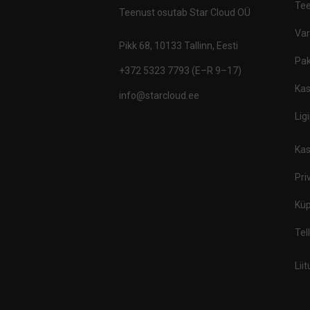
Tee
Teenust osutab Star Cloud OÜ
Va
Pikk 68, 10133 Tallinn, Eesti
Pak
+372 5323 7793 (E–R 9–17)
Kas
info@starcloud.ee
Lig
Kas
Pri
Küp
Tel
Lii