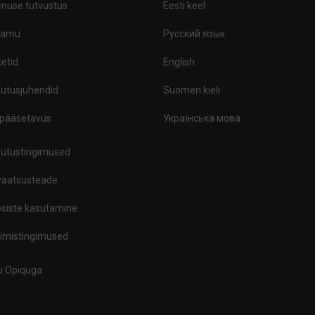
nuse tutvustus
Eesti keel
ramu
Русский язык
etid
English
utusjuhendid
Suomen kieli
ipääsetavus
Українська мова
utustingimused
vaatsusteade
siste kasutamine
limistingimused
tu Opiquga