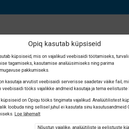
Opiq kasutab küpsiseid
sutab küpsiseid, mis on vajalikud veebisaidi töötamiseks, turval
ise tagamiseks, kasutamise analüüsimiseks ning parima
skujusõna järgi. Vea
smugavuse pakkumiseks.
n kasutaja arvutist veebisaidi serverisse saadetav väike fail, m
mid (5.4)
 veebisaidi tööks vajalikke andmeid kasutaja ja tema eelistuste 
küpsiseid on Opiqu tööks tingimata vajalikud. Analüütilistest kü
alik loobuda ning sellisel juhul ei kasutata sinu kasutusandmeid
miseks.
Loe lähemalt
Nõustun vajalike, analüütiliste ja eelistuste k