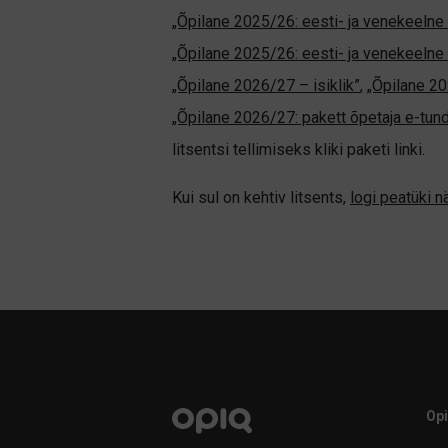
„Õpilane 2025/26: eesti- ja venekeelne -
„Õpilane 2025/26: eesti- ja venekeel
„Õpilane 2026/27 – isiklik”
,
„Õpilane 
„Õpilane 2026/27: pakett õpetaja e-tun
litsentsi tellimiseks kliki paketi linki.
Kui sul on kehtiv litsents,
logi peatüki 
Op