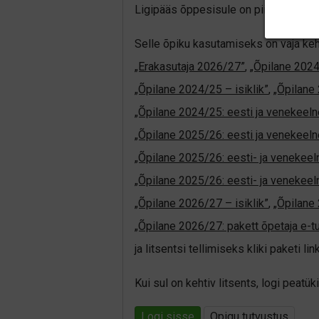
Ligipääs õppesisule on piiratud. Sa e
Selle õpiku kasutamiseks on vaja keh
„Erakasutaja 2026/27”
,
„Õpilane 202
„Õpilane 2024/25 – isiklik”
,
„Õpilane 
„Õpilane 2024/25: eesti ja venekeeln
„Õpilane 2025/26: eesti ja venekeeln
„Õpilane 2025/26: eesti- ja venekeelne
„Õpilane 2025/26: eesti- ja veneke
„Õpilane 2026/27 – isiklik”
,
„Õpilan
„Õpilane 2026/27: pakett õpetaja e-t
ja litsentsi tellimiseks kliki paketi link
Kui sul on kehtiv litsents, logi peat
Logi sisse
Opiqu tutvustus