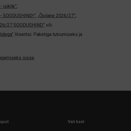
 isiklik”
,
ne - SOODUSHIND!”
,
„Õpilane 2026/27”
,
2026/27 SOODUSHIND”
või
didega”
litsentsi. Paketiga tutvumiseks ja
nägemiseks sisse
.
iqust
Vali keel