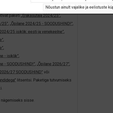
i ole Opiqusse sisse logitud.
Nõustun ainult vajalike ja eelistuste k
tivat paketi
„Erakasutaja 2024/25”
,
4/25”
,
„Õpilane 2024/25 - SOODUSHIND!”
,
2024/25 isiklik: eesti ja venekeelne”
,
e”
,
e”
,
 - isiklik”
,
elne - SOODUSHIND!”
,
„Õpilane 2026/27”
,
e 2026/27 SOODUSHIND”
või
undidega”
litsentsi. Paketiga tutvumiseks
i.
üki nägemiseks sisse.