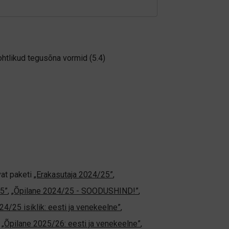
htlikud tegusõna vormid (5.4)
vat paketi
„Erakasutaja 2024/25”
,
5”
,
„Õpilane 2024/25 - SOODUSHIND!”
,
24/25 isiklik: eesti ja venekeelne”
,
,
„Õpilane 2025/26: eesti ja venekeelne”
,