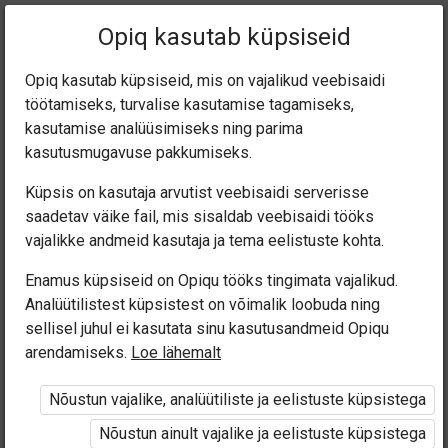
Praegune
Peatükk 5.6
Opiq kasutab küpsiseid
asukoht:
Eesti keel 7. kl
Opiq kasutab küpsiseid, mis on vajalikud veebisaidi
töötamiseks, turvalise kasutamise tagamiseks,
kasutamise analüüsimiseks ning parima
kasutusmugavuse pakkumiseks.
Küpsis on kasutaja arvutist veebisaidi serverisse
Õigekeelsussõnara
saadetav väike fail, mis sisaldab veebisaidi tööks
vajalikke andmeid kasutaja ja tema eelistuste kohta.
amatu kasutamine
Enamus küpsiseid on Opiqu tööks tingimata vajalikud.
Analüütilistest küpsistest on võimalik loobuda ning
(5.5)
sellisel juhul ei kasutata sinu kasutusandmeid Opiqu
arendamiseks.
Loe lähemalt
Nõustun vajalike, analüütiliste ja eelistuste küpsistega
Ligipääs piiratud
Nõustun ainult vajalike ja eelistuste küpsistega