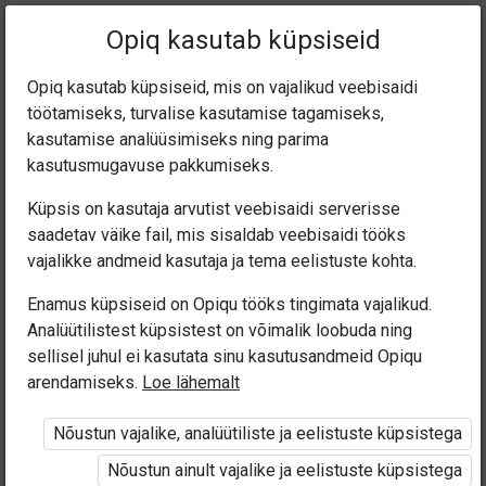
Praegune
Peatükk 8.5
Opiq kasutab küpsiseid
asukoht:
Eesti keel 7. kl
Opiq kasutab küpsiseid, mis on vajalikud veebisaidi
töötamiseks, turvalise kasutamise tagamiseks,
kasutamise analüüsimiseks ning parima
kasutusmugavuse pakkumiseks.
Küpsis on kasutaja arvutist veebisaidi serverisse
Hüüdsõnad (8.4)
saadetav väike fail, mis sisaldab veebisaidi tööks
vajalikke andmeid kasutaja ja tema eelistuste kohta.
Enamus küpsiseid on Opiqu tööks tingimata vajalikud.
Ligipääs piiratud
Analüütilistest küpsistest on võimalik loobuda ning
sellisel juhul ei kasutata sinu kasutusandmeid Opiqu
arendamiseks.
Loe lähemalt
Ligipääs õppesisule on piiratud. Sa ei ole Opiqusse
sisse logitud.
Nõustun vajalike, analüütiliste ja eelistuste küpsistega
Nõustun ainult vajalike ja eelistuste küpsistega
Selle õpiku kasutamiseks on vaja kehtivat paketi