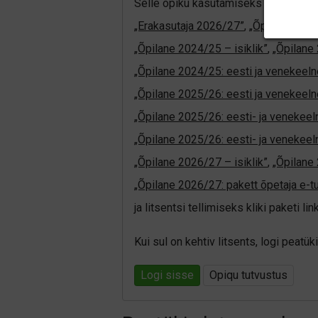
Selle õpiku kasutamiseks on vaja keh
„Erakasutaja 2026/27”
,
„Õpilane 202
„Õpilane 2024/25 – isiklik”
,
„Õpilane 
„Õpilane 2024/25: eesti ja venekeeln
„Õpilane 2025/26: eesti ja venekeeln
„Õpilane 2025/26: eesti- ja venekeelne
„Õpilane 2025/26: eesti- ja veneke
„Õpilane 2026/27 – isiklik”
,
„Õpilan
„Õpilane 2026/27: pakett õpetaja e-t
ja litsentsi tellimiseks kliki paketi link
Kui sul on kehtiv litsents, logi peat
Logi sisse
Opiqu tutvustus