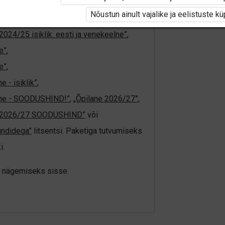
tivat paketi
„Erakasutaja 2024/25”
,
Nõustun ainult vajalike ja eelistuste k
4/25”
,
„Õpilane 2024/25 - SOODUSHIND!”
,
2024/25 isiklik: eesti ja venekeelne”
,
e”
,
e”
,
 - isiklik”
,
elne - SOODUSHIND!”
,
„Õpilane 2026/27”
,
e 2026/27 SOODUSHIND”
või
undidega”
litsentsi. Paketiga tutvumiseks
i.
üki nägemiseks sisse.