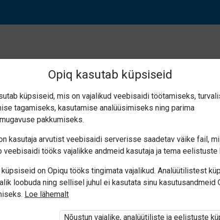
Opiq kasutab küpsiseid
sutab küpsiseid, mis on vajalikud veebisaidi töötamiseks, turval
ise tagamiseks, kasutamise analüüsimiseks ning parima
est (8.5)
smugavuse pakkumiseks.
n kasutaja arvutist veebisaidi serverisse saadetav väike fail, m
 veebisaidi tööks vajalikke andmeid kasutaja ja tema eelistuste 
küpsiseid on Opiqu tööks tingimata vajalikud. Analüütilistest kü
alik loobuda ning sellisel juhul ei kasutata sinu kasutusandmeid
miseks.
Loe lähemalt
i ole Opiqusse sisse logitud.
Nõustun vajalike, analüütiliste ja eelistuste k