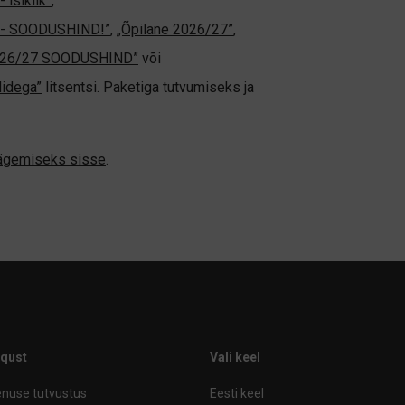
 isiklik”
,
ne - SOODUSHIND!”
,
„Õpilane 2026/27”
,
2026/27 SOODUSHIND”
või
didega”
litsentsi. Paketiga tutvumiseks ja
nägemiseks sisse
.
iqust
Vali keel
nuse tutvustus
Eesti keel