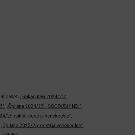
vat paketi
„Erakasutaja 2024/25”
,
5”
,
„Õpilane 2024/25 - SOODUSHIND!”
,
24/25 isiklik: eesti ja venekeelne”
,
,
„Õpilane 2025/26: eesti ja venekeelne”
,