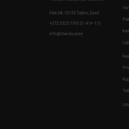
Va
Pikk 68, 10133 Tallinn, Eesti
Pak
+372 5323 7793 (E–R 9–17)
Kas
info@starcloud.ee
Lig
Kas
Pri
Küp
Tel
Lii