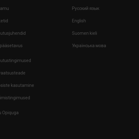
ramu
Русский язык
etid
English
utusjuhendid
Suomen kieli
ipääsetavus
Українська мова
utustingimused
vaatsusteade
siste kasutamine
limistingimused
tu Opiquga