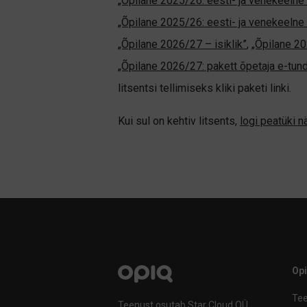
„Õpilane 2025/26: eesti- ja venekeelne -
„Õpilane 2025/26: eesti- ja venekeel
„Õpilane 2026/27 – isiklik”
,
„Õpilane 
„Õpilane 2026/27: pakett õpetaja e-tun
litsentsi tellimiseks kliki paketi linki.
Kui sul on kehtiv litsents,
logi peatüki 
Op
Tee
Teenust osutab Star Cloud OÜ