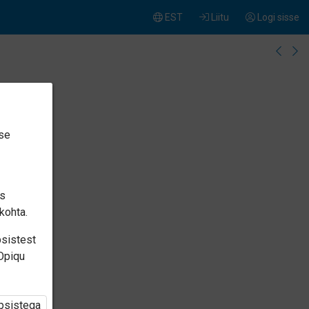
EST
Liitu
Logi sisse
ise
is
kohta.
psistest
 Opiqu
üpsistega