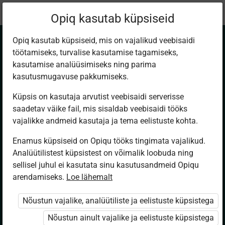
Praegune
Peatükk 3.8
Opiq kasutab küpsiseid
asukoht:
Kirjandus 5. kl
Opiq kasutab küpsiseid, mis on vajalikud veebisaidi
töötamiseks, turvalise kasutamise tagamiseks,
kasutamise analüüsimiseks ning parima
kasutusmugavuse pakkumiseks.
Küpsis on kasutaja arvutist veebisaidi serverisse
Kukk ja Pärlitera
saadetav väike fail, mis sisaldab veebisaidi tööks
vajalikke andmeid kasutaja ja tema eelistuste kohta.
(Ivan Krõlov)
Enamus küpsiseid on Opiqu tööks tingimata vajalikud.
Analüütilistest küpsistest on võimalik loobuda ning
sellisel juhul ei kasutata sinu kasutusandmeid Opiqu
arendamiseks.
Ligipääs piiratud
Loe lähemalt
Nõustun vajalike, analüütiliste ja eelistuste küpsistega
Ligipääs õppesisule on piiratud. Sa ei ole Opiqusse
sisse logitud.
Nõustun ainult vajalike ja eelistuste küpsistega