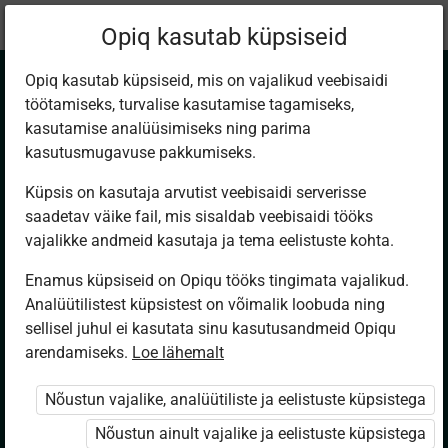
Praegune
Peatükk 4.2
Opiq kasutab küpsiseid
asukoht:
Kirjandus 5. kl
Opiq kasutab küpsiseid, mis on vajalikud veebisaidi
töötamiseks, turvalise kasutamise tagamiseks,
kasutamise analüüsimiseks ning parima
kasutusmugavuse pakkumiseks.
Küpsis on kasutaja arvutist veebisaidi serverisse
Rebane varastab
saadetav väike fail, mis sisaldab veebisaidi tööks
vajalikke andmeid kasutaja ja tema eelistuste kohta.
taadi kalad (eesti
Enamus küpsiseid on Opiqu tööks tingimata vajalikud.
rahvajutt)
Analüütilistest küpsistest on võimalik loobuda ning
sellisel juhul ei kasutata sinu kasutusandmeid Opiqu
arendamiseks.
Loe lähemalt
Nõustun vajalike, analüütiliste ja eelistuste küpsistega
Ligipääs piiratud
Nõustun ainult vajalike ja eelistuste küpsistega