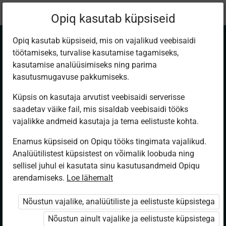
Praegune
Peatükk 5.3
Opiq kasutab küpsiseid
asukoht:
Kirjandus 5. kl
Opiq kasutab küpsiseid, mis on vajalikud veebisaidi
töötamiseks, turvalise kasutamise tagamiseks,
kasutamise analüüsimiseks ning parima
kasutusmugavuse pakkumiseks.
Küpsis on kasutaja arvutist veebisaidi serverisse
Luuseri päevik (R.
saadetav väike fail, mis sisaldab veebisaidi tööks
vajalikke andmeid kasutaja ja tema eelistuste kohta.
R. Russell)
Enamus küpsiseid on Opiqu tööks tingimata vajalikud.
Analüütilistest küpsistest on võimalik loobuda ning
sellisel juhul ei kasutata sinu kasutusandmeid Opiqu
arendamiseks.
Ligipääs piiratud
Loe lähemalt
Nõustun vajalike, analüütiliste ja eelistuste küpsistega
Ligipääs õppesisule on piiratud. Sa ei ole Opiqusse
sisse logitud.
Nõustun ainult vajalike ja eelistuste küpsistega