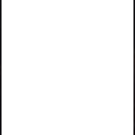
Logi sisse
Opiqu tutvustus
Peatüki alateemad:
Животные реки. Беспозво­ночные и рыбы
Речные беспозвоночные приспособились к жизни
в воде
Рыбы
Налим любит холодную воду
Понятия
Я знаю, что…
Selle õpiku kasutamiseks on vaja kehtivat paketi
„Erakasutaja 2024/25”
,
„Erakasutaja 2026/27”
,
„Õpilane 2024/25 isiklik: eesti ja venekeelne”
,
„Õpilane 2024/25: eesti ja venekeelne”
,
„Õpilane 2025/26: eesti ja venekeelne”
,