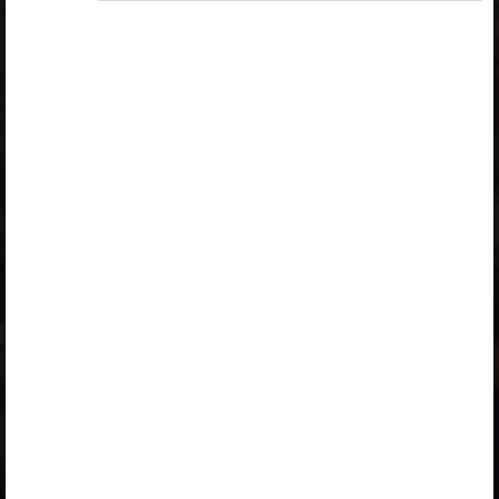
Ligipääs õppesisule on piiratud. Sa ei ole Opiqusse
sisse logitud.
Selle õpiku kasutamiseks on vaja kehtivat paketi
„Erakasutaja 2024/25”
,
„Erakasutaja 2026/27”
,
„Õpilane 2024/25 isiklik: eesti ja venekeelne”
,
„Õpilane 2024/25: eesti ja venekeelne”
,
„Õpilane 2025/26: eesti ja venekeelne”
,
„Õpilane 2025/26: eesti- ja venekeelne - isiklik”
,
„Õpilane 2025/26: eesti- ja venekeelne -
SOODUSHIND!”
,
„Õpilane 2026/27”
,
„Õpilane 2026/27 – isiklik”
,
„Õpilane 2026/27 SOODUSHIND”
või
„Õpilane 2026/27: pakett õpetaja e-tundidega”
litsentsi. Paketiga tutvumiseks ja litsentsi tellimiseks
kliki paketi linki.
Kui sul on kehtiv litsents, logi peatüki nägemiseks
sisse.