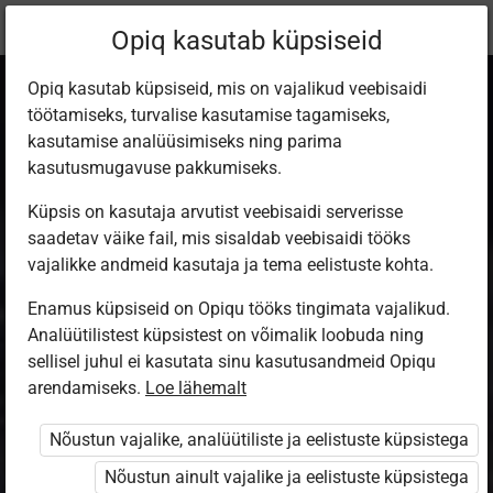
Praegune
Peatükk 2.15
Opiq kasutab küpsiseid
asukoht:
Природо­ведение для 5 класса
Opiq kasutab küpsiseid, mis on vajalikud veebisaidi
töötamiseks, turvalise kasutamise tagamiseks,
kasutamise analüüsimiseks ning parima
kasutusmugavuse pakkumiseks.
Küpsis on kasutaja arvutist veebisaidi serverisse
Животные реки.
saadetav väike fail, mis sisaldab veebisaidi tööks
vajalikke andmeid kasutaja ja tema eelistuste kohta.
Беспозво­ночные
Enamus küpsiseid on Opiqu tööks tingimata vajalikud.
Analüütilistest küpsistest on võimalik loobuda ning
и рыбы
sellisel juhul ei kasutata sinu kasutusandmeid Opiqu
arendamiseks.
Loe lähemalt
Nõustun vajalike, analüütiliste ja eelistuste küpsistega
Ligipääs piiratud
Nõustun ainult vajalike ja eelistuste küpsistega