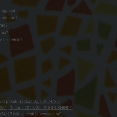
haigused
kanduvad?
vad?
gusi?
 tekkeriski?
vat paketi
„Erakasutaja 2024/25”
,
25”
,
„Õpilane 2024/25 - SOODUSHIND!”
,
24/25 isiklik: eesti ja venekeelne”
,