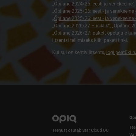
„Õpilane 2024/25: eesti ja venekeelne”
„Õpilane 2025/26: eesti- ja venekeelne - 
„Õpilane 2025/26: eesti- ja venekeeln
„Õpilane 2026/27 – isiklik”
,
„Õpilane 
„Õpilane 2026/27: pakett õpetaja e-tun
litsentsi tellimiseks kliki paketi linki.
Kui sul on kehtiv litsents,
logi peatüki 
Opi
Tee
Teenust osutab Star Cloud OÜ
Va