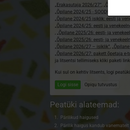
„Erakasutaja 2026/27”
,
„Õpilane 20
„Õpilane 2024/25 - SOODUSHIND!”
,
„Õpilane 2024/25 isiklik: eesti ja ve
„Õpilane 2024/25: eesti ja venekeeln
,
„Õpilane 2025/26: eesti- ja venekeeln
„Õpilane 2025/26: eesti- ja venekee
„Õpilane 2026/27 – isiklik”
,
„Õpilan
„Õpilane 2026/27: pakett õpetaja e-
ja litsentsi tellimiseks kliki paketi link
Kui sul on kehtiv litsents, logi peatü
Logi sisse
Opiqu tutvustus
Peatüki alateemad:
Pärilikud haigused
Pärilik haigus kandub vanematelt 