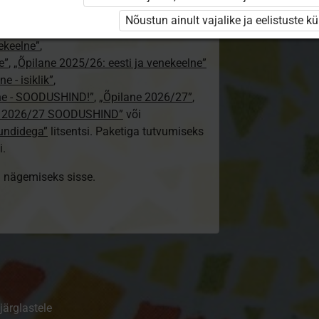
24/25”
,
Nõustun ainult vajalike ja eelistuste k
„Õpilane 2024/25 – isiklik”
,
nekeelne”
,
e”
,
„Õpilane 2025/26: eesti ja venekeelne”
e - isiklik”
,
lne - SOODUSHIND!”
,
„Õpilane 2026/27”
,
e 2026/27 SOODUSHIND”
või
tundidega”
litsentsi. Paketiga tutvumiseks
i.
ki nägemiseks sisse.
järglastele