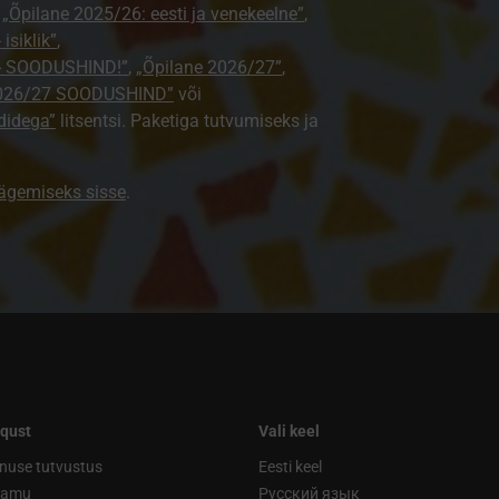
,
„Õpilane 2025/26: eesti ja venekeelne”
,
isiklik”
,
e - SOODUSHIND!”
,
„Õpilane 2026/27”
,
2026/27 SOODUSHIND”
või
didega”
litsentsi. Paketiga tutvumiseks ja
nägemiseks sisse
.
qust
Vali keel
nuse tutvustus
Eesti keel
ramu
Русский язык