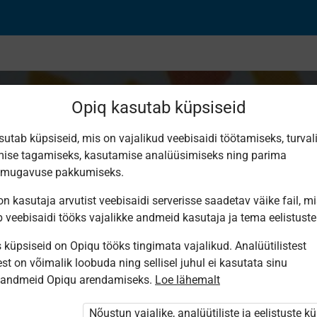
Opiq kasutab küpsiseid
sutab küpsiseid, mis on vajalikud veebisaidi töötamiseks, turval
ise tagamiseks, kasutamise analüüsimiseks ning parima
igused
smugavuse pakkumiseks.
n kasutaja arvutist veebisaidi serverisse saadetav väike fail, m
b veebisaidi tööks vajalikke andmeid kasutaja ja tema eelistuste
küpsiseid on Opiqu tööks tingimata vajalikud. Analüütilistest
st on võimalik loobuda ning sellisel juhul ei kasutata sinu
sandmeid Opiqu arendamiseks.
Loe lähemalt
i ole Opiqusse sisse logitud.
htivat paketi
„Erakasutaja 2024/25”
,
Nõustun vajalike, analüütiliste ja eelistuste k