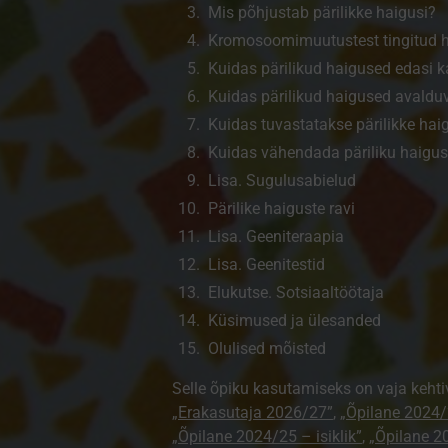
Mis põhjustab pärilikke haigusi?
Kromosoomi­muutustest tingitud 
Kuidas pärilikud haigused edasi 
Kuidas pärilikud haigused avaldu
Kuidas tuvastatakse pärilikke hai
Kuidas vähendada päriliku haiguse
Lisa. Sugulusabielud
Pärilike haiguste ravi
Lisa. Geeniteraapia
Lisa. Geenitestid
Elukutse. Sotsiaaltöötaja
Küsimused ja ülesanded
Olulised mõisted
Selle õpiku kasutamiseks on vaja kehti
„Erakasutaja 2026/27”
,
„Õpilane 2024/
„Õpilane 2024/25 – isiklik”
,
„Õpilane 20