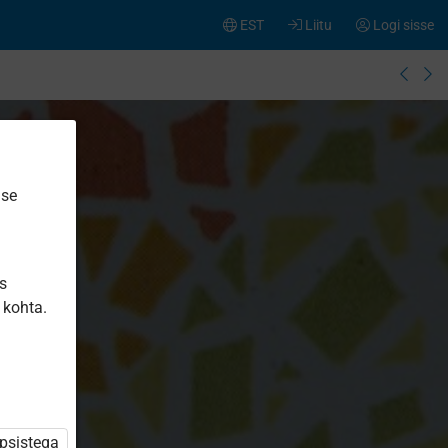
EST
Liitu
Logi sisse
ise
is
 kohta.
üpsistega