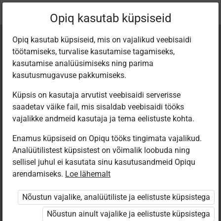
Praegune
Peatükk 4.2
Opiq kasutab küpsiseid
asukoht:
Русский язык 3 кл.
Opiq kasutab küpsiseid, mis on vajalikud veebisaidi
töötamiseks, turvalise kasutamise tagamiseks,
kasutamise analüüsimiseks ning parima
kasutusmugavuse pakkumiseks.
Küpsis on kasutaja arvutist veebisaidi serverisse
ИМЯ
saadetav väike fail, mis sisaldab veebisaidi tööks
vajalikke andmeid kasutaja ja tema eelistuste kohta.
СУЩЕСТВИТЕЛЬН
Enamus küpsiseid on Opiqu tööks tingimata vajalikud.
Analüütilistest küpsistest on võimalik loobuda ning
ОЕ
sellisel juhul ei kasutata sinu kasutusandmeid Opiqu
arendamiseks.
Loe lähemalt
Nõustun vajalike, analüütiliste ja eelistuste küpsistega
Ligipääs piiratud
Nõustun ainult vajalike ja eelistuste küpsistega