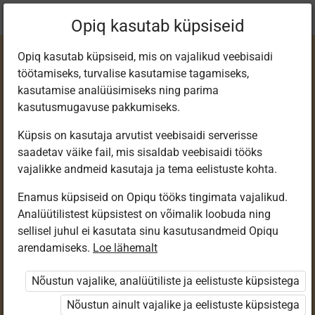
Praegune
Peatükk 4.5
Opiq kasutab küpsiseid
asukoht:
Русский язык 3 кл.
Opiq kasutab küpsiseid, mis on vajalikud veebisaidi
töötamiseks, turvalise kasutamise tagamiseks,
kasutamise analüüsimiseks ning parima
kasutusmugavuse pakkumiseks.
Küpsis on kasutaja arvutist veebisaidi serverisse
Изменение имён
saadetav väike fail, mis sisaldab veebisaidi tööks
vajalikke andmeid kasutaja ja tema eelistuste kohta.
существительных
Enamus küpsiseid on Opiqu tööks tingimata vajalikud.
Analüütilistest küpsistest on võimalik loobuda ning
по падежам
sellisel juhul ei kasutata sinu kasutusandmeid Opiqu
arendamiseks.
Loe lähemalt
(склонение)
Nõustun vajalike, analüütiliste ja eelistuste küpsistega
Nõustun ainult vajalike ja eelistuste küpsistega