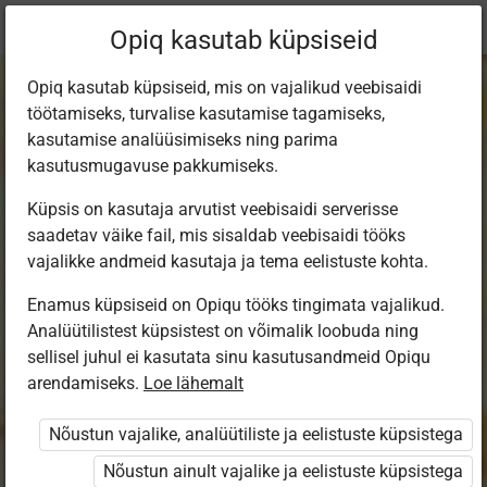
Praegune
Peatükk 9.4
Opiq kasutab küpsiseid
asukoht:
Matemaatika 4. kl. I osa
Opiq kasutab küpsiseid, mis on vajalikud veebisaidi
töötamiseks, turvalise kasutamise tagamiseks,
kasutamise analüüsimiseks ning parima
kasutusmugavuse pakkumiseks.
Küpsis on kasutaja arvutist veebisaidi serverisse
Kahekohalisest
saadetav väike fail, mis sisaldab veebisaidi tööks
vajalikke andmeid kasutaja ja tema eelistuste kohta.
arvust
Enamus küpsiseid on Opiqu tööks tingimata vajalikud.
Analüütilistest küpsistest on võimalik loobuda ning
kahekohalise arvu
sellisel juhul ei kasutata sinu kasutusandmeid Opiqu
arendamiseks.
Loe lähemalt
lahutamine kirjaliku
Nõustun vajalike, analüütiliste ja eelistuste küpsistega
arvutamise võttega,
Nõustun ainult vajalike ja eelistuste küpsistega