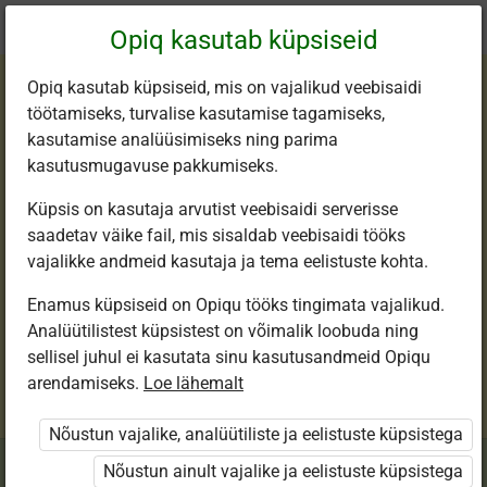
Praegune
Peatükk 4.6
Opiq kasutab küpsiseid
asukoht:
Inimeseõpetus 8. kl
Opiq kasutab küpsiseid, mis on vajalikud veebisaidi
töötamiseks, turvalise kasutamise tagamiseks,
kasutamise analüüsimiseks ning parima
kasutusmugavuse pakkumiseks.
Küpsis on kasutaja arvutist veebisaidi serverisse
Uimastid
saadetav väike fail, mis sisaldab veebisaidi tööks
vajalikke andmeid kasutaja ja tema eelistuste kohta.
Enamus küpsiseid on Opiqu tööks tingimata vajalikud.
Analüütilistest küpsistest on võimalik loobuda ning
Seotud sisu
Muud tegevused
sellisel juhul ei kasutata sinu kasutusandmeid Opiqu
arendamiseks.
Loe lähemalt
Nõustun vajalike, analüütiliste ja eelistuste küpsistega
Nõustun ainult vajalike ja eelistuste küpsistega
Arutle