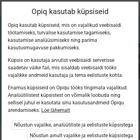
Praegune
Peatükk 4.2
Opiq kasutab küpsiseid
asukoht:
Inimeseõpetus 5. kl
Opiq kasutab küpsiseid, mis on vajalikud veebisaidi
töötamiseks, turvalise kasutamise tagamiseks,
kasutamise analüüsimiseks ning parima
kasutusmugavuse pakkumiseks.
Küpsis on kasutaja arvutist veebisaidi serverisse
Elu maal
saadetav väike fail, mis sisaldab veebisaidi tööks
vajalikke andmeid kasutaja ja tema eelistuste kohta.
Enamus küpsiseid on Opiqu tööks tingimata vajalikud.
Analüütilistest küpsistest on võimalik loobuda ning
Seotud sisu
Muud tegevused
sellisel juhul ei kasutata sinu kasutusandmeid Opiqu
arendamiseks.
Loe lähemalt
Nõustun vajalike, analüütiliste ja eelistuste küpsistega
Nõustun ainult vajalike ja eelistuste küpsistega
Vasta küsimustele.