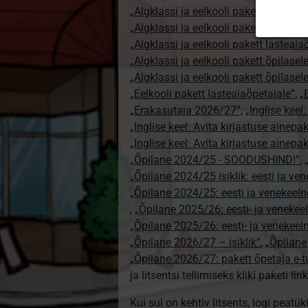
„Algklassi ja eelkooli pakett erakasut
„Algklassi ja eelkooli pakett erakasu
„Algklassi ja eelkooli pakett lasteai
„Algklassi ja eelkooli pakett õpilasel
„Algklassi ja eelkooli pakett õpilase
„Eelkooli pakett lasteaiaõpetajale”
,
„
„Erakasutaja 2026/27”
,
„Inglise keel
„Inglise keel: Avita kirjastuse ainepa
„Inglise keel: Avita kirjastuse ainepak
„Õpilane 2024/25 - SOODUSHIND!”
,
„Õpilane 2024/25 isiklik: eesti ja ve
„Õpilane 2024/25: eesti ja venekeeln
,
„Õpilane 2025/26: eesti- ja venekeeln
„Õpilane 2025/26: eesti- ja venekee
„Õpilane 2026/27 – isiklik”
,
„Õpilan
„Õpilane 2026/27: pakett õpetaja e-
ja litsentsi tellimiseks kliki paketi link
Kui sul on kehtiv litsents, logi peatü