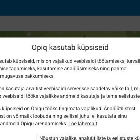
Opiq kasutab küpsiseid
sutab küpsiseid, mis on vajalikud veebisaidi töötamiseks, turval
ise tagamiseks, kasutamise analüüsimiseks ning parima
smugavuse pakkumiseks.
n kasutaja arvutist veebisaidi serverisse saadetav väike fail, m
b veebisaidi tööks vajalikke andmeid kasutaja ja tema eelistuste
küpsiseid on Opiqu tööks tingimata vajalikud. Analüütilistest
st on võimalik loobuda ning sellisel juhul ei kasutata sinu
sandmeid Opiqu arendamiseks.
Loe lähemalt
i ole Opiqusse sisse logitud.
tivat paketi
Nõustun vajalike, analüütiliste ja eelistuste k