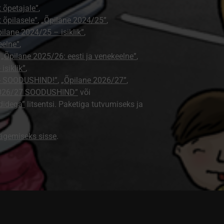
t õpetajale”
,
t õpilasele”
,
„Õpilane 2024/25”
,
ilane 2024/25 – isiklik”
,
eelne”
,
,
„Õpilane 2025/26: eesti ja venekeelne”
,
isiklik”
,
e - SOODUSHIND!”
,
„Õpilane 2026/27”
,
2026/27 SOODUSHIND”
või
didega”
litsentsi. Paketiga tutvumiseks ja
nägemiseks sisse
.