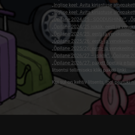
„Inglise keel: Avita kirjastuse ainepaket
„Inglise keel: Avita kirjastuse ainepaket
„Õpilane 2024/25 - SOODUSHIND!”
,
„Õp
„Õpilane 2024/25 isiklik: eesti ja venek
„Õpilane 2024/25: eesti ja venekeelne”
„Õpilane 2025/26: eesti- ja venekeelne - 
„Õpilane 2025/26: eesti- ja venekeeln
„Õpilane 2026/27 – isiklik”
,
„Õpilane 
„Õpilane 2026/27: pakett õpetaja e-tun
litsentsi tellimiseks kliki paketi linki.
Kui sul on kehtiv litsents,
logi peatüki 