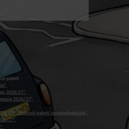
vat paketi
ale”
,
jale 2026/27”
,
petajale 2026/27”
,
2026/27”
,
„Eelkooli pakett lasteaiaõpetajale”
,
026/27”
,
t”
,