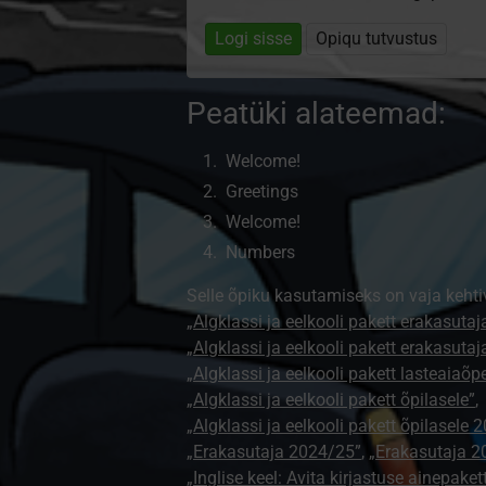
Logi sisse
Opiqu tutvustus
Peatüki alateemad:
Welcome!
Greetings
Welcome!
Numbers
Selle õpiku kasutamiseks on vaja kehti
„Algklassi ja eelkooli pakett erakasutaj
„Algklassi ja eelkooli pakett erakasuta
„Algklassi ja eelkooli pakett lasteaiaõ
„Algklassi ja eelkooli pakett õpilasele”
,
„Algklassi ja eelkooli pakett õpilasele 
„Erakasutaja 2024/25”
,
„Erakasutaja 2
„Inglise keel: Avita kirjastuse ainepaket