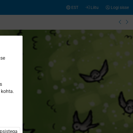
EST
Liitu
Logi sisse
ise
is
 kohta.
üpsistega