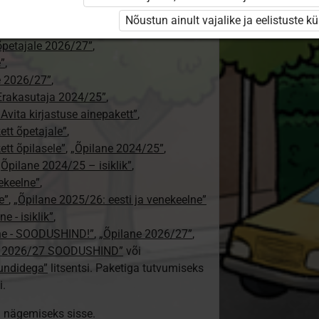
ajale”
,
Nõustun ainult vajalike ja eelistuste k
tajale 2026/27”
,
aõpetajale 2026/27”
,
e”
,
le 2026/27”
,
Erakasutaja 2024/25”
,
: Avita kirjastuse ainepakett”
,
kett õpetajale”
,
ett õpilasele”
,
„Õpilane 2024/25”
,
„Õpilane 2024/25 – isiklik”
,
nekeelne”
,
e”
,
„Õpilane 2025/26: eesti ja venekeelne”
e - isiklik”
,
lne - SOODUSHIND!”
,
„Õpilane 2026/27”
,
e 2026/27 SOODUSHIND”
või
tundidega”
litsentsi. Paketiga tutvumiseks
i.
ki nägemiseks sisse.