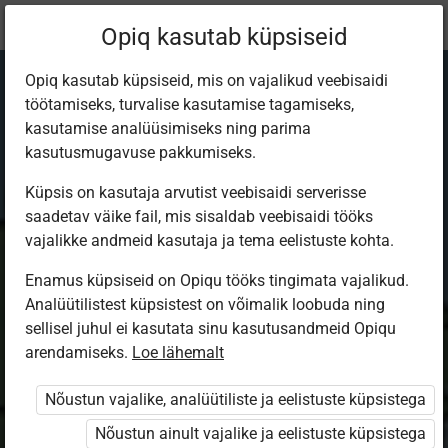
Praegune
Peatükk 2.2
Opiq kasutab küpsiseid
asukoht:
English Form 3
Opiq kasutab küpsiseid, mis on vajalikud veebisaidi
töötamiseks, turvalise kasutamise tagamiseks,
kasutamise analüüsimiseks ning parima
kasutusmugavuse pakkumiseks.
Küpsis on kasutaja arvutist veebisaidi serverisse
Family Members
saadetav väike fail, mis sisaldab veebisaidi tööks
vajalikke andmeid kasutaja ja tema eelistuste kohta.
Enamus küpsiseid on Opiqu tööks tingimata vajalikud.
Ligipääs piiratud
Analüütilistest küpsistest on võimalik loobuda ning
sellisel juhul ei kasutata sinu kasutusandmeid Opiqu
Ligipääs õppesisule on piiratud. Sa ei ole Opiqusse
arendamiseks.
Loe lähemalt
sisse logitud.
Nõustun vajalike, analüütiliste ja eelistuste küpsistega
Selle õpiku kasutamiseks on vaja kehtivat paketi
Nõustun ainult vajalike ja eelistuste küpsistega
„Algklassi ja eelkooli pakett erakasutajale”
,