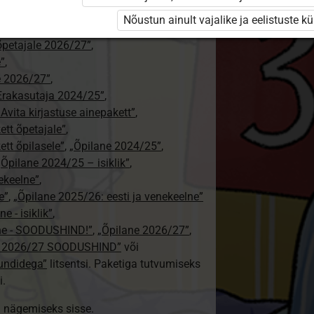
ajale”
,
Nõustun ainult vajalike ja eelistuste k
tajale 2026/27”
,
aõpetajale 2026/27”
,
e”
,
le 2026/27”
,
Erakasutaja 2024/25”
,
: Avita kirjastuse ainepakett”
,
kett õpetajale”
,
ett õpilasele”
,
„Õpilane 2024/25”
,
„Õpilane 2024/25 – isiklik”
,
nekeelne”
,
e”
,
„Õpilane 2025/26: eesti ja venekeelne”
e - isiklik”
,
lne - SOODUSHIND!”
,
„Õpilane 2026/27”
,
e 2026/27 SOODUSHIND”
või
tundidega”
litsentsi. Paketiga tutvumiseks
i.
ki nägemiseks sisse.