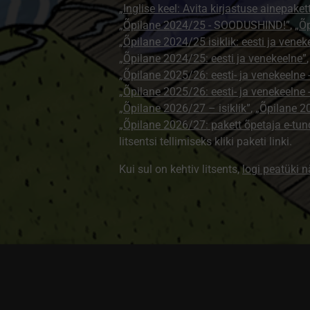
„Inglise keel: Avita kirjastuse ainepaket
„Õpilane 2024/25 - SOODUSHIND!”
,
„Õp
„Õpilane 2024/25 isiklik: eesti ja venek
„Õpilane 2024/25: eesti ja venekeelne”
„Õpilane 2025/26: eesti- ja venekeelne - 
„Õpilane 2025/26: eesti- ja venekeeln
„Õpilane 2026/27 – isiklik”
,
„Õpilane 
„Õpilane 2026/27: pakett õpetaja e-tun
litsentsi tellimiseks kliki paketi linki.
Kui sul on kehtiv litsents,
logi peatüki 