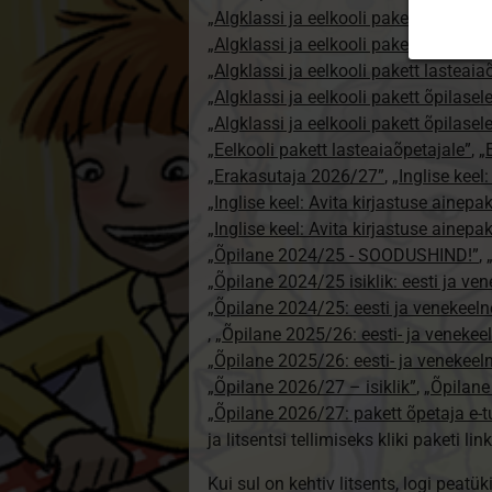
„Algklassi ja eelkooli pakett erakasut
„Algklassi ja eelkooli pakett erakasu
„Algklassi ja eelkooli pakett lasteai
„Algklassi ja eelkooli pakett õpilasel
„Algklassi ja eelkooli pakett õpilase
„Eelkooli pakett lasteaiaõpetajale”
,
„
„Erakasutaja 2026/27”
,
„Inglise keel
„Inglise keel: Avita kirjastuse ainepa
„Inglise keel: Avita kirjastuse ainepak
„Õpilane 2024/25 - SOODUSHIND!”
,
„Õpilane 2024/25 isiklik: eesti ja ve
„Õpilane 2024/25: eesti ja venekeeln
,
„Õpilane 2025/26: eesti- ja venekeeln
„Õpilane 2025/26: eesti- ja venekee
„Õpilane 2026/27 – isiklik”
,
„Õpilan
„Õpilane 2026/27: pakett õpetaja e-
ja litsentsi tellimiseks kliki paketi link
Kui sul on kehtiv litsents, logi peatü