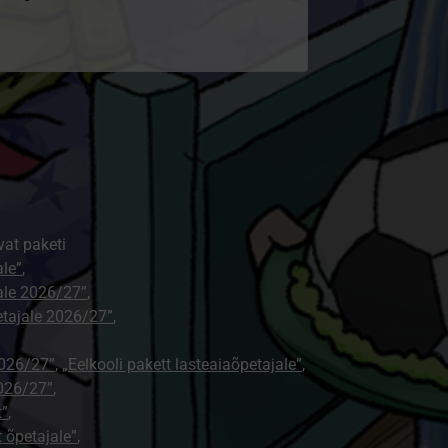
vat paketi
ale”
,
jale 2026/27”
,
petajale 2026/27”
,
2026/27”
,
„Eelkooli pakett lasteaiaõpetajale”
,
026/27”
,
t”
,
t õpetajale”
,