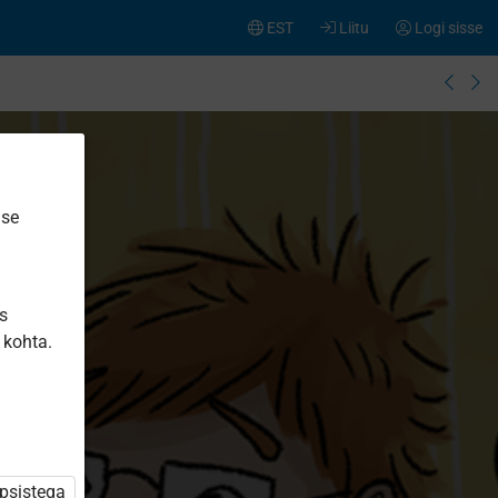
EST
Liitu
Logi sisse
ise
is
 kohta.
üpsistega