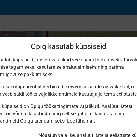
Opiq kasutab küpsiseid
sutab küpsiseid, mis on vajalikud veebisaidi töötamiseks, turval
ise tagamiseks, kasutamise analüüsimiseks ning parima
day!
smugavuse pakkumiseks.
n kasutaja arvutist veebisaidi serverisse saadetav väike fail, m
b veebisaidi tööks vajalikke andmeid kasutaja ja tema eelistuste
küpsiseid on Opiqu tööks tingimata vajalikud. Analüütilistest
st on võimalik loobuda ning sellisel juhul ei kasutata sinu
sandmeid Opiqu arendamiseks.
Loe lähemalt
i ole Opiqusse sisse logitud.
tivat paketi
Nõustun vajalike, analüütiliste ja eelistuste k