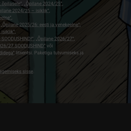
t õpilasele”
,
„Õpilane 2024/25”
,
ilane 2024/25 – isiklik”
,
eelne”
,
,
„Õpilane 2025/26: eesti ja venekeelne”
,
isiklik”
,
e - SOODUSHIND!”
,
„Õpilane 2026/27”
,
2026/27 SOODUSHIND”
või
didega”
litsentsi. Paketiga tutvumiseks ja
nägemiseks sisse
.