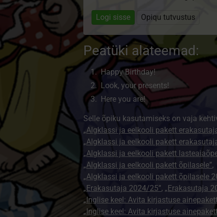
Logi sisse
Opiqu tutvustus
Peatüki alateemad:
Happy Birthday!
Look, your presents!
Here you are!
Selle õpiku kasutamiseks on vaja kehti
„Algklassi ja eelkooli pakett erakasutaj
„Algklassi ja eelkooli pakett erakasuta
„Algklassi ja eelkooli pakett lasteaiaõ
„Algklassi ja eelkooli pakett õpilasele”
,
„Algklassi ja eelkooli pakett õpilasele 
„Erakasutaja 2024/25”
,
„Erakasutaja 2
„Inglise keel: Avita kirjastuse ainepaket
„Inglise keel: Avita kirjastuse ainepaket