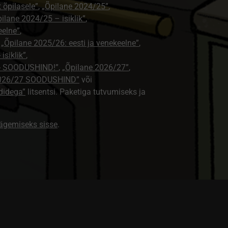
t õpilasele”
,
„Õpilane 2024/25”
,
ilane 2024/25 – isiklik”
,
eelne”
,
,
„Õpilane 2025/26: eesti ja venekeelne”
,
isiklik”
,
e - SOODUSHIND!”
,
„Õpilane 2026/27”
,
2026/27 SOODUSHIND”
või
didega”
litsentsi. Paketiga tutvumiseks ja
nägemiseks sisse
.