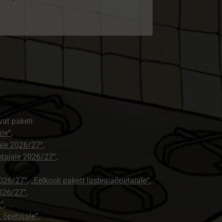
vat paketi
ale”
,
jale 2026/27”
,
petajale 2026/27”
,
2026/27”
,
„Eelkooli pakett lasteaiaõpetajale”
,
026/27”
,
t”
,
t õpetajale”
,