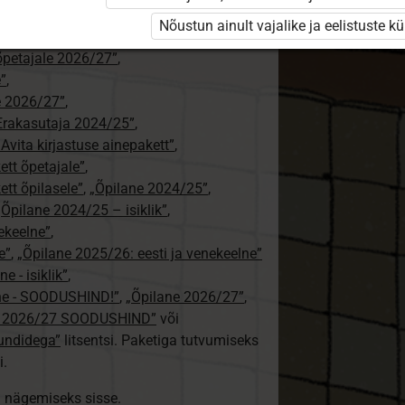
ajale”
,
Nõustun ainult vajalike ja eelistuste k
tajale 2026/27”
,
aõpetajale 2026/27”
,
e”
,
le 2026/27”
,
Erakasutaja 2024/25”
,
: Avita kirjastuse ainepakett”
,
kett õpetajale”
,
ett õpilasele”
,
„Õpilane 2024/25”
,
„Õpilane 2024/25 – isiklik”
,
nekeelne”
,
e”
,
„Õpilane 2025/26: eesti ja venekeelne”
e - isiklik”
,
lne - SOODUSHIND!”
,
„Õpilane 2026/27”
,
e 2026/27 SOODUSHIND”
või
tundidega”
litsentsi. Paketiga tutvumiseks
i.
ki nägemiseks sisse.