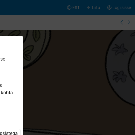
EST
Liitu
Logi sisse
ise
is
 kohta.
üpsistega