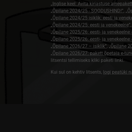
„Inglise keel: Avita kirjastuse ainepaket
„Õpilane 2024/25 - SOODUSHIND!”
,
„Õp
„Õpilane 2024/25 isiklik: eesti ja venek
„Õpilane 2024/25: eesti ja venekeelne”
„Õpilane 2025/26: eesti- ja venekeelne - 
„Õpilane 2025/26: eesti- ja venekeeln
„Õpilane 2026/27 – isiklik”
,
„Õpilane 
„Õpilane 2026/27: pakett õpetaja e-tun
litsentsi tellimiseks kliki paketi linki.
Kui sul on kehtiv litsents,
logi peatüki 