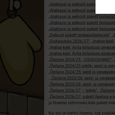
„Algklassi ja eelkooli pakett erakasut
„Algklassi ja eelkooli pakett erakasu
„Algklassi ja eelkooli pakett lasteai
„Algklassi ja eelkooli pakett õpilasel
„Algklassi ja eelkooli pakett õpilase
„Eelkooli pakett lasteaiaõpetajale”
,
„
„Erakasutaja 2026/27”
,
„Inglise keel
„Inglise keel: Avita kirjastuse ainepa
„Inglise keel: Avita kirjastuse ainepak
„Õpilane 2024/25 - SOODUSHIND!”
,
„Õpilane 2024/25 isiklik: eesti ja ve
„Õpilane 2024/25: eesti ja venekeeln
,
„Õpilane 2025/26: eesti- ja venekeeln
„Õpilane 2025/26: eesti- ja venekee
„Õpilane 2026/27 – isiklik”
,
„Õpilan
„Õpilane 2026/27: pakett õpetaja e-
ja litsentsi tellimiseks kliki paketi link
Kui sul on kehtiv litsents, logi peatü