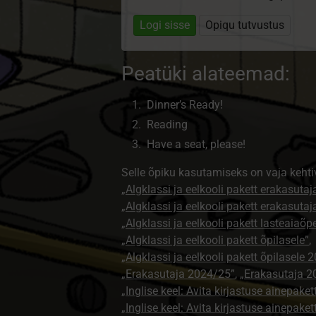
Logi sisse
Opiqu tutvustus
Peatüki alateemad:
Dinner’s Ready!
Reading
Have a seat, please!
Selle õpiku kasutamiseks on vaja kehti
„Algklassi ja eelkooli pakett erakasutaj
„Algklassi ja eelkooli pakett erakasuta
„Algklassi ja eelkooli pakett lasteaiaõ
„Algklassi ja eelkooli pakett õpilasele”
,
„Algklassi ja eelkooli pakett õpilasele 
„Erakasutaja 2024/25”
,
„Erakasutaja 2
„Inglise keel: Avita kirjastuse ainepaket
„Inglise keel: Avita kirjastuse ainepaket