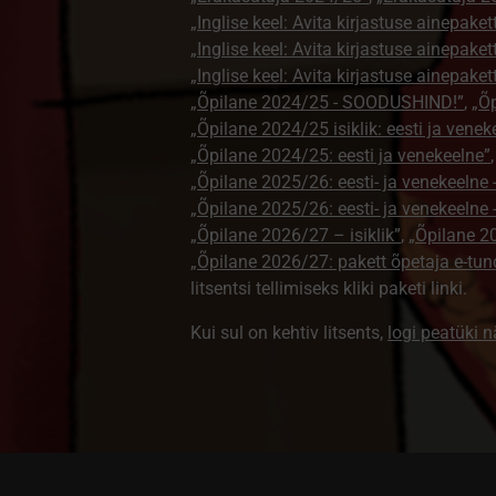
„Inglise keel: Avita kirjastuse ainepaket
„Inglise keel: Avita kirjastuse ainepaket
„Inglise keel: Avita kirjastuse ainepaket
„Õpilane 2024/25 - SOODUSHIND!”
,
„Õp
„Õpilane 2024/25 isiklik: eesti ja venek
„Õpilane 2024/25: eesti ja venekeelne”
„Õpilane 2025/26: eesti- ja venekeelne - 
„Õpilane 2025/26: eesti- ja venekeeln
„Õpilane 2026/27 – isiklik”
,
„Õpilane 
„Õpilane 2026/27: pakett õpetaja e-tun
litsentsi tellimiseks kliki paketi linki.
Kui sul on kehtiv litsents,
logi peatüki 