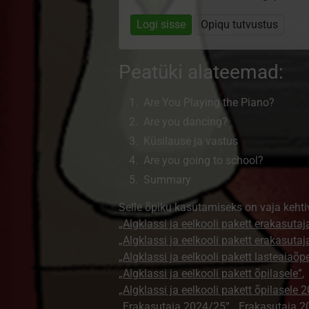
Logi sisse
Opiqu tutvustus
Peatüki alateemad:
Are You Playing the Piano?
Are you dancing?
Küsilause ja vastus
Are you going to school?
Summary
Selle õpiku kasutamiseks on vaja kehti
„Algklassi ja eelkooli pakett erakasutaj
„Algklassi ja eelkooli pakett erakasuta
„Algklassi ja eelkooli pakett lasteaiaõ
„Algklassi ja eelkooli pakett õpilasele”
,
„Algklassi ja eelkooli pakett õpilasele 
„Erakasutaja 2024/25”
,
„Erakasutaja 2