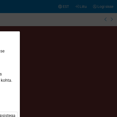
EST
Liitu
Logi sisse
ise
is
 kohta.
üpsistega