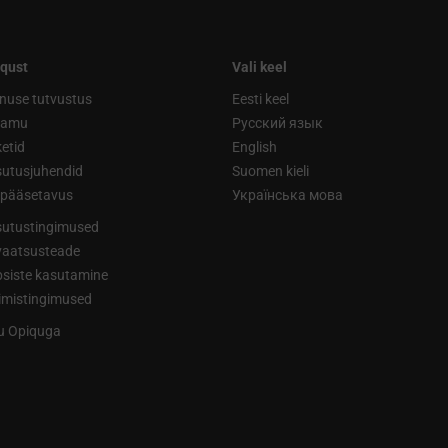
qust
Vali keel
nuse tutvustus
Eesti keel
ramu
Русский язык
etid
English
utusjuhendid
Suomen kieli
ipääsetavus
Українська мова
utustingimused
vaatsusteade
siste kasutamine
limistingimused
tu Opiquga