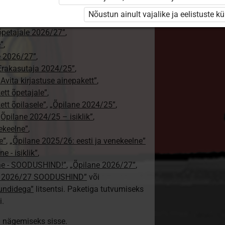
ajale”
,
Nõustun ainult vajalike ja eelistuste k
tajale 2026/27”
,
aõpetajale 2026/27”
,
e”
,
le 2026/27”
,
Erakasutaja 2024/25”
,
: Avita kirjastuse ainepakett”
,
kett õpetajale”
,
ett õpilasele”
,
„Õpilane 2024/25”
,
„Õpilane 2024/25 – isiklik”
,
nekeelne”
,
e”
,
„Õpilane 2025/26: eesti ja venekeelne”
e - isiklik”
,
lne - SOODUSHIND!”
,
„Õpilane 2026/27”
,
e 2026/27 SOODUSHIND”
või
tundidega”
litsentsi. Paketiga tutvumiseks
i.
ki nägemiseks sisse.