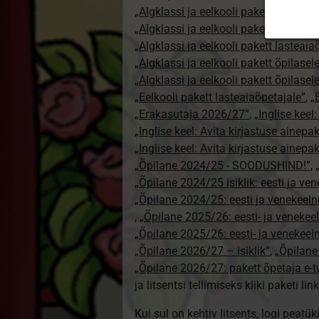
„Algklassi ja eelkooli pakett erakasut
„Algklassi ja eelkooli pakett erakasu
„Algklassi ja eelkooli pakett lasteai
„Algklassi ja eelkooli pakett õpilasel
„Algklassi ja eelkooli pakett õpilase
„Eelkooli pakett lasteaiaõpetajale”
,
„
„Erakasutaja 2026/27”
,
„Inglise keel
„Inglise keel: Avita kirjastuse ainepa
„Inglise keel: Avita kirjastuse ainepak
„Õpilane 2024/25 - SOODUSHIND!”
,
„Õpilane 2024/25 isiklik: eesti ja ve
„Õpilane 2024/25: eesti ja venekeeln
,
„Õpilane 2025/26: eesti- ja venekeeln
„Õpilane 2025/26: eesti- ja venekee
„Õpilane 2026/27 – isiklik”
,
„Õpilan
„Õpilane 2026/27: pakett õpetaja e-
ja litsentsi tellimiseks kliki paketi link
Kui sul on kehtiv litsents, logi peatü