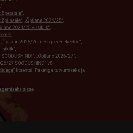
t”
,
t õpetajale”
,
t õpilasele”
,
„Õpilane 2024/25”
,
ilane 2024/25 – isiklik”
,
eelne”
,
,
„Õpilane 2025/26: eesti ja venekeelne”
,
isiklik”
,
e - SOODUSHIND!”
,
„Õpilane 2026/27”
,
2026/27 SOODUSHIND”
või
didega”
litsentsi. Paketiga tutvumiseks ja
nägemiseks sisse
.