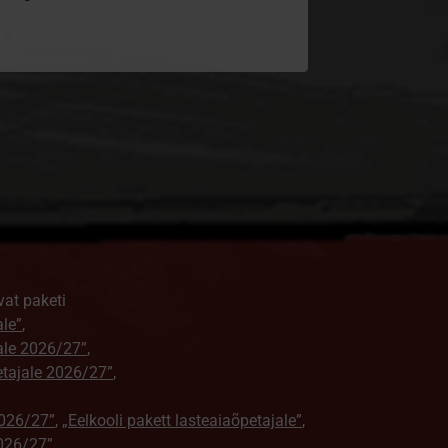
vat paketi
ale”
,
jale 2026/27”
,
petajale 2026/27”
,
2026/27”
,
„Eelkooli pakett lasteaiaõpetajale”
,
026/27”
,