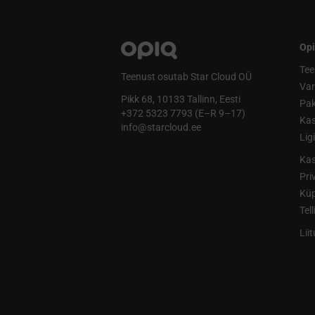
Opi
Tee
Teenust osutab Star Cloud OÜ
Va
Pikk 68, 10133 Tallinn, Eesti
Pak
+372 5323 7793 (E–R 9–17)
Kas
info@starcloud.ee
Lig
Kas
Pri
Küp
Tel
Lii