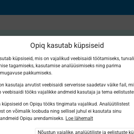
Opiq kasutab küpsiseid
sutab küpsiseid, mis on vajalikud veebisaidi töötamiseks, turval
ise tagamiseks, kasutamise analüüsimiseks ning parima
ные выражения
smugavuse pakkumiseks.
n kasutaja arvutist veebisaidi serverisse saadetav väike fail, m
b veebisaidi tööks vajalikke andmeid kasutaja ja tema eelistuste
küpsiseid on Opiqu tööks tingimata vajalikud. Analüütilistest
st on võimalik loobuda ning sellisel juhul ei kasutata sinu
sandmeid Opiqu arendamiseks.
Loe lähemalt
i ole Opiqusse sisse logitud.
htivat paketi
„Erakasutaja 2024/25”
,
Nõustun vajalike, analüütiliste ja eelistuste k