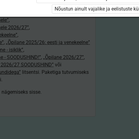
a gümnaasiumile õpetajale”
,
Nõustun ainult vajalike ja eelistuste k
jale 2026/27”
,
ele”
,
ele 2026/27”
,
nekeelne”
,
e”
,
„Õpilane 2025/26: eesti ja venekeelne”
e - isiklik”
,
lne - SOODUSHIND!”
,
„Õpilane 2026/27”
,
e 2026/27 SOODUSHIND”
või
tundidega”
litsentsi. Paketiga tutvumiseks
i.
ki nägemiseks sisse.