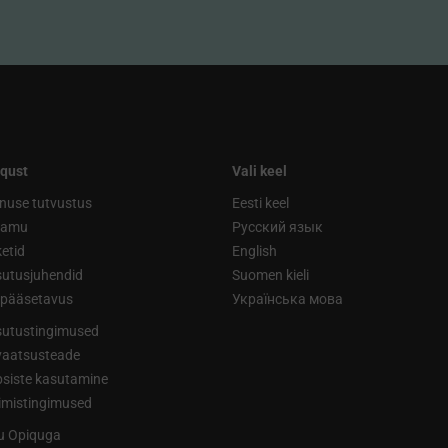
qust
Vali keel
nuse tutvustus
Eesti keel
ramu
Русский язык
etid
English
utusjuhendid
Suomen kieli
ipääsetavus
Українська мова
utustingimused
vaatsusteade
siste kasutamine
limistingimused
tu Opiquga