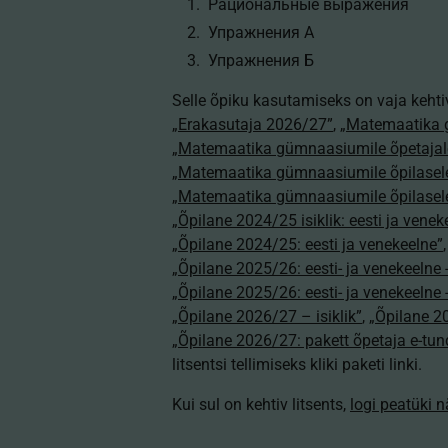
Рациональные выражения
Упражнения A
Упражнения Б
Selle õpiku kasutamiseks on vaja kehti
„Erakasutaja 2026/27”
,
„Matemaatika 
„Matemaatika gümnaasiumile õpetajal
„Matemaatika gümnaasiumile õpilasel
„Matemaatika gümnaasiumile õpilasel
„Õpilane 2024/25 isiklik: eesti ja venek
„Õpilane 2024/25: eesti ja venekeelne”
„Õpilane 2025/26: eesti- ja venekeelne - 
„Õpilane 2025/26: eesti- ja venekeeln
„Õpilane 2026/27 – isiklik”
,
„Õpilane 
„Õpilane 2026/27: pakett õpetaja e-tun
litsentsi tellimiseks kliki paketi linki.
Kui sul on kehtiv litsents,
logi peatüki 