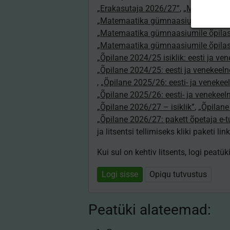
„Erakasutaja 2026/27”
,
„Matemaatik
„Matemaatika gümnaasiumile õpeta
„Matemaatika gümnaasiumile õpilas
„Matemaatika gümnaasiumile õpilas
„Õpilane 2024/25 isiklik: eesti ja ve
„Õpilane 2024/25: eesti ja venekeeln
,
„Õpilane 2025/26: eesti- ja venekeeln
„Õpilane 2025/26: eesti- ja venekee
„Õpilane 2026/27 – isiklik”
,
„Õpilan
„Õpilane 2026/27: pakett õpetaja e-
ja litsentsi tellimiseks kliki paketi link
Kui sul on kehtiv litsents, logi peatü
Logi sisse
Opiqu tutvustus
Peatüki alateemad: