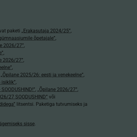
vat paketi
„Erakasutaja 2024/25”
,
gümnaasiumile õpetajale”
,
e 2026/27”
,
e”
,
e 2026/27”
,
eelne”
,
,
„Õpilane 2025/26: eesti ja venekeelne”
,
isiklik”
,
e - SOODUSHIND!”
,
„Õpilane 2026/27”
,
2026/27 SOODUSHIND”
või
didega”
litsentsi. Paketiga tutvumiseks ja
nägemiseks sisse
.