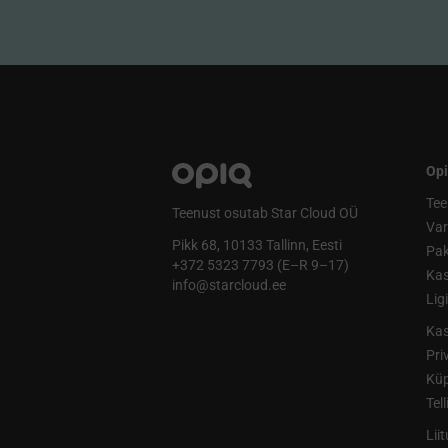
Opi
Tee
Teenust osutab Star Cloud OÜ
Va
Pikk 68, 10133 Tallinn, Eesti
Pak
+372 5323 7793 (E–R 9–17)
Kas
info@starcloud.ee
Lig
Kas
Pri
Küp
Tel
Lii