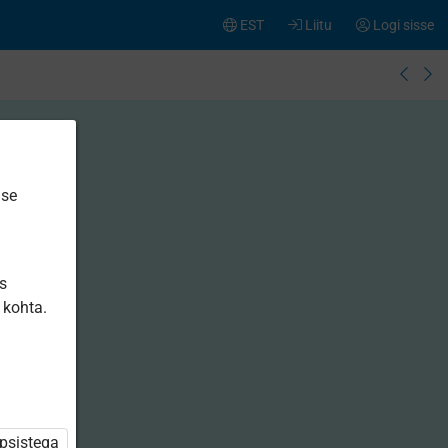
EST
Liitu
Logi sisse
ise
is
 kohta.
üpsistega