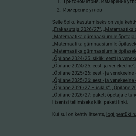
Tригонометрия. Измерение угл
Измерение углов
Selle õpiku kasutamiseks on vaja kehti
„Erakasutaja 2026/27”
,
„Matemaatika 
„Matemaatika gümnaasiumile õpetajal
„Matemaatika gümnaasiumile õpilasel
„Matemaatika gümnaasiumile õpilasel
„Õpilane 2024/25 isiklik: eesti ja venek
„Õpilane 2024/25: eesti ja venekeelne”
„Õpilane 2025/26: eesti- ja venekeelne - 
„Õpilane 2025/26: eesti- ja venekeeln
„Õpilane 2026/27 – isiklik”
,
„Õpilane 
„Õpilane 2026/27: pakett õpetaja e-tun
litsentsi tellimiseks kliki paketi linki.
Kui sul on kehtiv litsents,
logi peatüki 