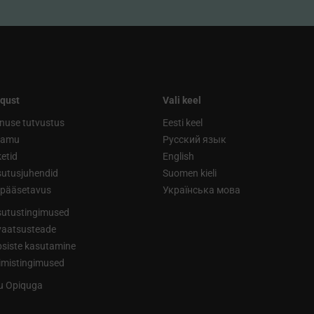
qust
Vali keel
nuse tutvustus
Eesti keel
ramu
Русский язык
etid
English
utusjuhendid
Suomen kieli
ipääsetavus
Українська мова
utustingimused
vaatsusteade
siste kasutamine
limistingimused
tu Opiquga