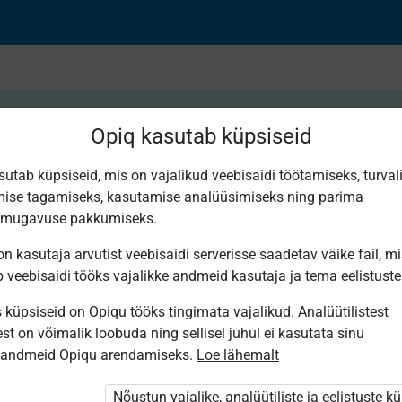
Opiq kasutab küpsiseid
sutab küpsiseid, mis on vajalikud veebisaidi töötamiseks, turval
ise tagamiseks, kasutamise analüüsimiseks ning parima
рия. Измерение угл
smugavuse pakkumiseks.
n kasutaja arvutist veebisaidi serverisse saadetav väike fail, m
b veebisaidi tööks vajalikke andmeid kasutaja ja tema eelistuste
küpsiseid on Opiqu tööks tingimata vajalikud. Analüütilistest
st on võimalik loobuda ning sellisel juhul ei kasutata sinu
sandmeid Opiqu arendamiseks.
Loe lähemalt
i ole Opiqusse sisse logitud.
htivat paketi
„Erakasutaja 2024/25”
,
Nõustun vajalike, analüütiliste ja eelistuste k