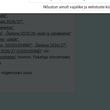
a gümnaasiumile õpetajale”
,
Nõustun ainult vajalike ja eelistuste k
jale 2026/27”
,
ele”
,
ele 2026/27”
,
nekeelne”
,
e”
,
„Õpilane 2025/26: eesti ja venekeelne”
e - isiklik”
,
lne - SOODUSHIND!”
,
„Õpilane 2026/27”
,
e 2026/27 SOODUSHIND”
või
tundidega”
litsentsi. Paketiga tutvumiseks
i.
ki nägemiseks sisse.