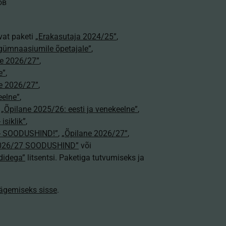
ов
vat paketi
„Erakasutaja 2024/25”
,
gümnaasiumile õpetajale”
,
e 2026/27”
,
e”
,
e 2026/27”
,
eelne”
,
,
„Õpilane 2025/26: eesti ja venekeelne”
,
isiklik”
,
e - SOODUSHIND!”
,
„Õpilane 2026/27”
,
2026/27 SOODUSHIND”
või
didega”
litsentsi. Paketiga tutvumiseks ja
nägemiseks sisse
.