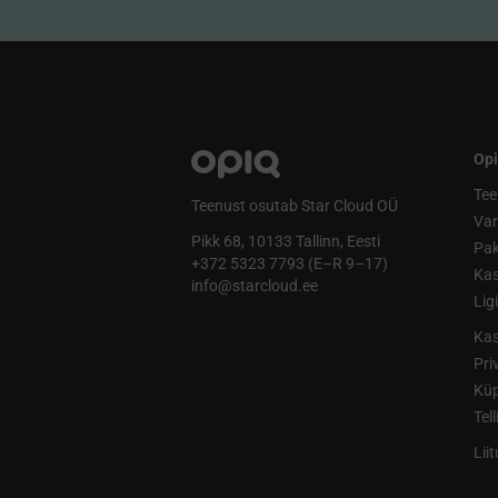
Opi
Tee
Teenust osutab Star Cloud OÜ
Va
Pikk 68, 10133 Tallinn, Eesti
Pak
+372 5323 7793 (E–R 9–17)
Kas
info@starcloud.ee
Lig
Kas
Pri
Küp
Tel
Lii