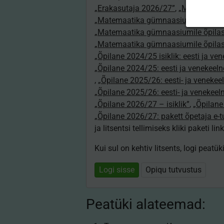
„Erakasutaja 2026/27”
,
„Matemaatik
„Matemaatika gümnaasiumile õpeta
„Matemaatika gümnaasiumile õpilas
„Matemaatika gümnaasiumile õpilas
„Õpilane 2024/25 isiklik: eesti ja ve
„Õpilane 2024/25: eesti ja venekeeln
,
„Õpilane 2025/26: eesti- ja venekeeln
„Õpilane 2025/26: eesti- ja venekee
„Õpilane 2026/27 – isiklik”
,
„Õpilan
„Õpilane 2026/27: pakett õpetaja e-
ja litsentsi tellimiseks kliki paketi link
Kui sul on kehtiv litsents, logi peatü
Logi sisse
Opiqu tutvustus
Peatüki alateemad: