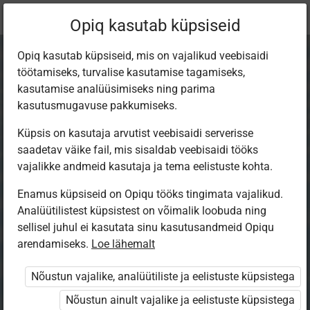
Praegune
Peatükk 7.6
Opiq kasutab küpsiseid
asukoht:
Eesti keel 7. kl
Opiq kasutab küpsiseid, mis on vajalikud veebisaidi
töötamiseks, turvalise kasutamise tagamiseks,
kasutamise analüüsimiseks ning parima
kasutusmugavuse pakkumiseks.
Küpsis on kasutaja arvutist veebisaidi serverisse
Harjuta 4.
saadetav väike fail, mis sisaldab veebisaidi tööks
vajalikke andmeid kasutaja ja tema eelistuste kohta.
kontrolltööks
Enamus küpsiseid on Opiqu tööks tingimata vajalikud.
Analüütilistest küpsistest on võimalik loobuda ning
sellisel juhul ei kasutata sinu kasutusandmeid Opiqu
arendamiseks.
Loe lähemalt
Ligipääs piiratud
Nõustun vajalike, analüütiliste ja eelistuste küpsistega
Ligipääs õppesisule on piiratud. Sa ei ole Opiqusse
sisse logitud.
Nõustun ainult vajalike ja eelistuste küpsistega