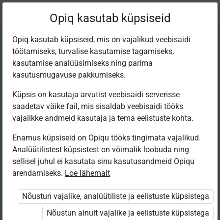
Praegune
Peatükk 1.15
Opiq kasutab küpsiseid
asukoht:
Matem 12. kitsas
Opiq kasutab küpsiseid, mis on vajalikud veebisaidi
töötamiseks, turvalise kasutamise tagamiseks,
kasutamise analüüsimiseks ning parima
kasutusmugavuse pakkumiseks.
Küpsis on kasutaja arvutist veebisaidi serverisse
Enese­kontrolliks
saadetav väike fail, mis sisaldab veebisaidi tööks
vajalikke andmeid kasutaja ja tema eelistuste kohta.
Enamus küpsiseid on Opiqu tööks tingimata vajalikud.
Ligipääs piiratud
Analüütilistest küpsistest on võimalik loobuda ning
sellisel juhul ei kasutata sinu kasutusandmeid Opiqu
arendamiseks.
Ligipääs õppesisule on piiratud. Sa ei ole Opiqusse sisse
Loe lähemalt
logitud.
Nõustun vajalike, analüütiliste ja eelistuste küpsistega
Selle õpiku kasutamiseks on vaja kehtivat paketi
Nõustun ainult vajalike ja eelistuste küpsistega
„Erakasutaja 2024/25”
,
„Erakasutaja 2026/27”
,