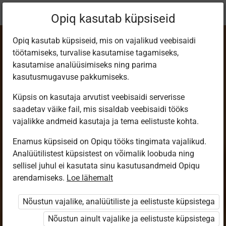
Praegune
Peatükk 2.4
Opiq kasutab küpsiseid
asukoht:
Loodusõpetus 6.kl
Opiq kasutab küpsiseid, mis on vajalikud veebisaidi
töötamiseks, turvalise kasutamise tagamiseks,
kasutamise analüüsimiseks ning parima
kasutusmugavuse pakkumiseks.
Küpsis on kasutaja arvutist veebisaidi serverisse
Mulda loov elustik
saadetav väike fail, mis sisaldab veebisaidi tööks
vajalikke andmeid kasutaja ja tema eelistuste kohta.
Enamus küpsiseid on Opiqu tööks tingimata vajalikud.
Analüütilistest küpsistest on võimalik loobuda ning
Ligipääs piiratud
sellisel juhul ei kasutata sinu kasutusandmeid Opiqu
arendamiseks.
Loe lähemalt
Ligipääs õppesisule on piiratud. Sa ei ole Opiqusse
sisse logitud.
Nõustun vajalike, analüütiliste ja eelistuste küpsistega
Selle õpiku kasutamiseks on vaja kehtivat paketi
Nõustun ainult vajalike ja eelistuste küpsistega