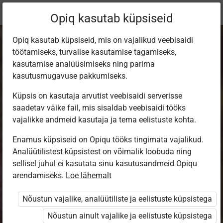
Praegune
Peatükk 6.8
Opiq kasutab küpsiseid
asukoht:
Loodusõpetus 6.kl
Opiq kasutab küpsiseid, mis on vajalikud veebisaidi
töötamiseks, turvalise kasutamise tagamiseks,
kasutamise analüüsimiseks ning parima
kasutusmugavuse pakkumiseks.
Küpsis on kasutaja arvutist veebisaidi serverisse
Igaühe
saadetav väike fail, mis sisaldab veebisaidi tööks
vajalikke andmeid kasutaja ja tema eelistuste kohta.
looduskaitse
Enamus küpsiseid on Opiqu tööks tingimata vajalikud.
Analüütilistest küpsistest on võimalik loobuda ning
sellisel juhul ei kasutata sinu kasutusandmeid Opiqu
arendamiseks.
Loe lähemalt
Ligipääs piiratud
Nõustun vajalike, analüütiliste ja eelistuste küpsistega
Ligipääs õppesisule on piiratud. Sa ei ole Opiqusse
Nõustun ainult vajalike ja eelistuste küpsistega