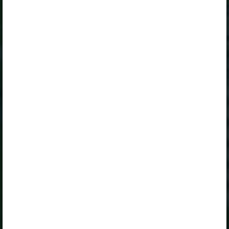
Peatüki alateemad:
Eesti asustus
Eesti on jagatud 15 maa­konnaks
Eestis on linna- ja maa-asulaid
Miks on linnas rohkem teenuseid?
Ma tean, et ...
Selle õpiku kasutamiseks on vaja kehtivat paketi
„Erakasutaja 2024/25”
,
„Erakasutaja 2026/27”
,
„Õpilane 2024/25”
,
„Õpilane 2024/25 - SOODUSHIND!”
,
„Õpilane 2024/25 – isiklik”
,
„Õpilane 2024/25 isiklik: eesti ja venekeelne”
,
„Õpilane 2024/25: eesti ja venekeelne”
,
„Õpilane 2025/26: eesti ja venekeelne”
,
„Õpilane 2025/26: eesti- ja venekeelne - isiklik”
,