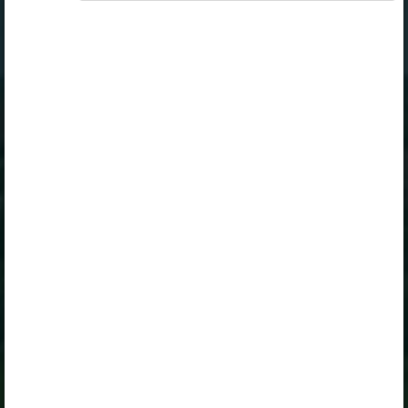
„Erakasutaja 2024/25”
,
„Erakasutaja 2026/27”
,
„Õpilane 2024/25”
,
„Õpilane 2024/25 - SOODUSHIND!”
,
„Õpilane 2024/25 – isiklik”
,
„Õpilane 2024/25 isiklik: eesti ja venekeelne”
,
„Õpilane 2024/25: eesti ja venekeelne”
,
„Õpilane 2025/26: eesti ja venekeelne”
,
„Õpilane 2025/26: eesti- ja venekeelne - isiklik”
,
„Õpilane 2025/26: eesti- ja venekeelne -
SOODUSHIND!”
,
„Õpilane 2026/27”
,
„Õpilane 2026/27 – isiklik”
,
„Õpilane 2026/27 SOODUSHIND”
või
„Õpilane 2026/27: pakett õpetaja e-tundidega”
litsentsi. Paketiga tutvumiseks ja litsentsi
tellimiseks kliki paketi linki.
Kui sul on kehtiv litsents, logi peatüki nägemiseks
sisse.
Logi sisse
Opiqu tutvustus