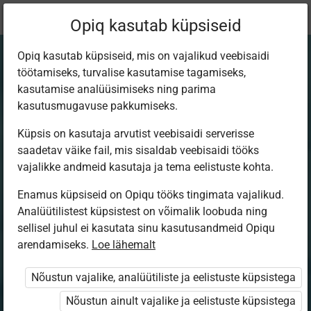
Praegune
Peatükk 7.1
Opiq kasutab küpsiseid
asukoht:
Loodusõpetus 6.kl
Opiq kasutab küpsiseid, mis on vajalikud veebisaidi
töötamiseks, turvalise kasutamise tagamiseks,
kasutamise analüüsimiseks ning parima
kasutusmugavuse pakkumiseks.
Küpsis on kasutaja arvutist veebisaidi serverisse
Eesti asustus
saadetav väike fail, mis sisaldab veebisaidi tööks
vajalikke andmeid kasutaja ja tema eelistuste kohta.
Enamus küpsiseid on Opiqu tööks tingimata vajalikud.
Analüütilistest küpsistest on võimalik loobuda ning
Ligipääs piiratud
sellisel juhul ei kasutata sinu kasutusandmeid Opiqu
arendamiseks.
Loe lähemalt
Ligipääs õppesisule on piiratud. Sa ei ole Opiqusse
sisse logitud.
Nõustun vajalike, analüütiliste ja eelistuste küpsistega
Selle õpiku kasutamiseks on vaja kehtivat paketi
Nõustun ainult vajalike ja eelistuste küpsistega