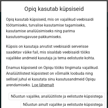
Praegune
Peatükk 7.2
Opiq kasutab küpsiseid
asukoht:
Loodusõpetus 6.kl
Opiq kasutab küpsiseid, mis on vajalikud veebisaidi
töötamiseks, turvalise kasutamise tagamiseks,
kasutamise analüüsimiseks ning parima
kasutusmugavuse pakkumiseks.
Küpsis on kasutaja arvutist veebisaidi serverisse
Kuidas linn toimib?
saadetav väike fail, mis sisaldab veebisaidi tööks
vajalikke andmeid kasutaja ja tema eelistuste kohta.
Enamus küpsiseid on Opiqu tööks tingimata vajalikud.
Analüütilistest küpsistest on võimalik loobuda ning
Ligipääs piiratud
sellisel juhul ei kasutata sinu kasutusandmeid Opiqu
arendamiseks.
Loe lähemalt
Ligipääs õppesisule on piiratud. Sa ei ole Opiqusse
sisse logitud.
Nõustun vajalike, analüütiliste ja eelistuste küpsistega
Selle õpiku kasutamiseks on vaja kehtivat paketi
Nõustun ainult vajalike ja eelistuste küpsistega