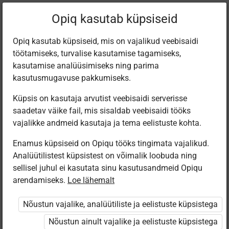
Filtreeri teoseid
Opiq kasutab küpsiseid
Opiq kasutab küpsiseid, mis on vajalikud veebisaidi
töötamiseks, turvalise kasutamise tagamiseks,
Varamu
kasutamise analüüsimiseks ning parima
kasutusmugavuse pakkumiseks.
Küpsis on kasutaja arvutist veebisaidi serverisse
Leiti 6 vastet
saadetav väike fail, mis sisaldab veebisaidi tööks
vajalikke andmeid kasutaja ja tema eelistuste kohta.
Enamus küpsiseid on Opiqu tööks tingimata vajalikud.
Analüütilistest küpsistest on võimalik loobuda ning
sellisel juhul ei kasutata sinu kasutusandmeid Opiqu
arendamiseks.
Loe lähemalt
Avita
Koolibri
Avita
Koolibri
Matemaatika
MATEMAATIKA
Matemaatika
МАТЕМАТИКА
Nõustun vajalike, analüütiliste ja eelistuste küpsistega
6. klassile
6. klassile
6. klassile
6 класс
(2026)
Nõustun ainult vajalike ja eelistuste küpsistega