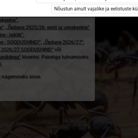
24/25”
,
Nõustun ainult vajalike ja eelistuste k
„Õpilane 2024/25 – isiklik”
,
nekeelne”
,
e”
,
„Õpilane 2025/26: eesti ja venekeelne”
e - isiklik”
,
lne - SOODUSHIND!”
,
„Õpilane 2026/27”
,
e 2026/27 SOODUSHIND”
või
tundidega”
litsentsi. Paketiga tutvumiseks
i.
ki nägemiseks sisse.