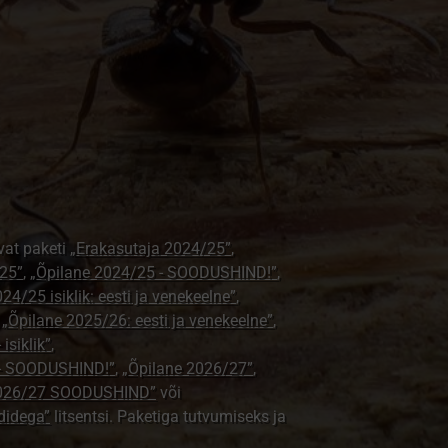
vat paketi
„Erakasutaja 2024/25”
,
25”
,
„Õpilane 2024/25 - SOODUSHIND!”
,
24/25 isiklik: eesti ja venekeelne”
,
,
„Õpilane 2025/26: eesti ja venekeelne”
,
isiklik”
,
e - SOODUSHIND!”
,
„Õpilane 2026/27”
,
2026/27 SOODUSHIND”
või
didega”
litsentsi. Paketiga tutvumiseks ja