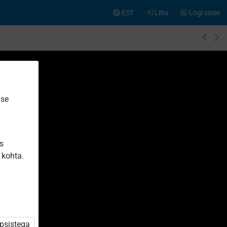
EST
Liitu
Logi sisse
ise
is
 kohta.
üpsistega