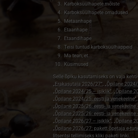
Karboksüülhapete mõiste
Karboksüülhapete omadused
Metaanhape
Etaanhape
Etaandihape
Teisi tuntud karboksüülhappeid
Ma tean, et...
Küsimused
Selle õpiku kasutamiseks on vaja kehti
„Erakasutaja 2026/27”
,
„Õpilane 2024/
„Õpilane 2024/25 – isiklik”
,
„Õpilane 20
„Õpilane 2024/25: eesti ja venekeelne”
„Õpilane 2025/26: eesti- ja venekeelne - 
„Õpilane 2025/26: eesti- ja venekeeln
„Õpilane 2026/27 – isiklik”
,
„Õpilane 
„Õpilane 2026/27: pakett õpetaja e-tun
litsentsi tellimiseks kliki paketi linki.