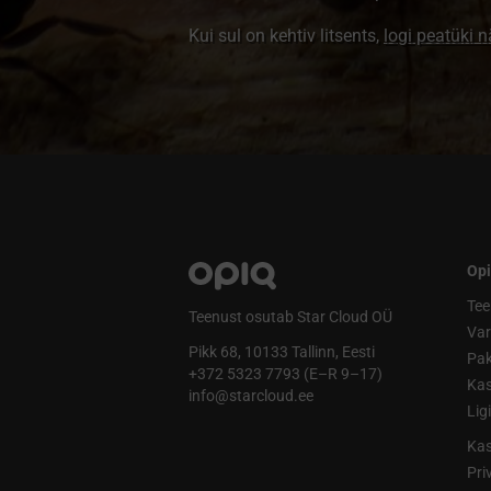
Kui sul on kehtiv litsents,
logi peatüki 
Opi
Tee
Teenust osutab Star Cloud OÜ
Va
Pikk 68, 10133 Tallinn, Eesti
Pak
+372 5323 7793 (E–R 9–17)
Kas
info@starcloud.ee
Lig
Kas
Pri