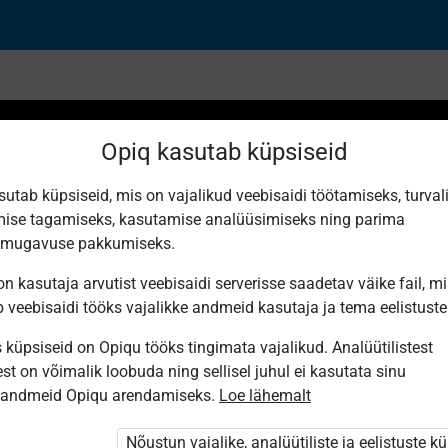
Opiq kasutab küpsiseid
sutab küpsiseid, mis on vajalikud veebisaidi töötamiseks, turval
ise tagamiseks, kasutamise analüüsimiseks ning parima
happed
smugavuse pakkumiseks.
n kasutaja arvutist veebisaidi serverisse saadetav väike fail, m
b veebisaidi tööks vajalikke andmeid kasutaja ja tema eelistuste
küpsiseid on Opiqu tööks tingimata vajalikud. Analüütilistest
st on võimalik loobuda ning sellisel juhul ei kasutata sinu
sandmeid Opiqu arendamiseks.
Loe lähemalt
i ole Opiqusse sisse logitud.
htivat paketi
„Erakasutaja 2024/25”
,
Nõustun vajalike, analüütiliste ja eelistuste k