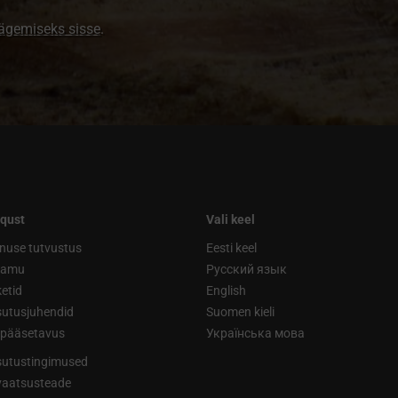
nägemiseks sisse
.
qust
Vali keel
nuse tutvustus
Eesti keel
ramu
Русский язык
etid
English
utusjuhendid
Suomen kieli
ipääsetavus
Українська мова
utustingimused
vaatsusteade