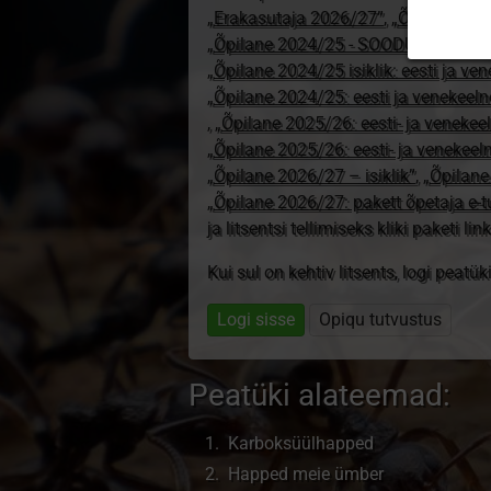
„Erakasutaja 2026/27”
,
„Õpilane 20
„Õpilane 2024/25 - SOODUSHIND!”
,
„Õpilane 2024/25 isiklik: eesti ja ve
„Õpilane 2024/25: eesti ja venekeeln
,
„Õpilane 2025/26: eesti- ja venekeeln
„Õpilane 2025/26: eesti- ja venekee
„Õpilane 2026/27 – isiklik”
,
„Õpilan
„Õpilane 2026/27: pakett õpetaja e-
ja litsentsi tellimiseks kliki paketi link
Kui sul on kehtiv litsents, logi peatü
Logi sisse
Opiqu tutvustus
Peatüki alateemad:
Karboksüül­happed
Happed meie ümber