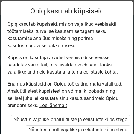
Praegune
Peatükk 10.2
Opiq kasutab küpsiseid
asukoht:
Eesti keel 7. kl
Opiq kasutab küpsiseid, mis on vajalikud veebisaidi
töötamiseks, turvalise kasutamise tagamiseks,
kasutamise analüüsimiseks ning parima
kasutusmugavuse pakkumiseks.
Küpsis on kasutaja arvutist veebisaidi serverisse
Ajakirjandus
saadetav väike fail, mis sisaldab veebisaidi tööks
vajalikke andmeid kasutaja ja tema eelistuste kohta.
on tähtis osa
Enamus küpsiseid on Opiqu tööks tingimata vajalikud.
Analüütilistest küpsistest on võimalik loobuda ning
meediast
sellisel juhul ei kasutata sinu kasutusandmeid Opiqu
arendamiseks.
Loe lähemalt
Nõustun vajalike, analüütiliste ja eelistuste küpsistega
Ligipääs piiratud
Nõustun ainult vajalike ja eelistuste küpsistega